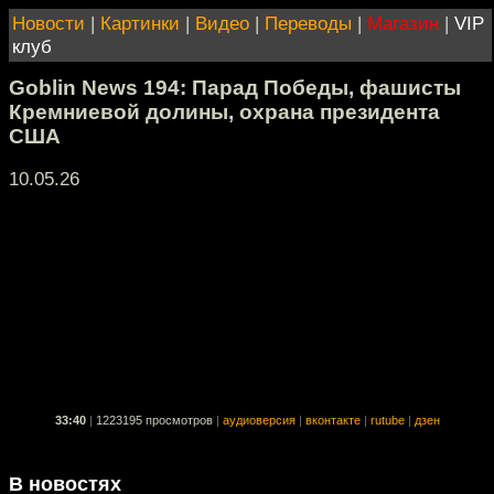
Новости
|
Картинки
|
Видео
|
Переводы
|
Магазин
|
VIP
клуб
Goblin News 194: Парад Победы, фашисты
Кремниевой долины, охрана президента
США
10.05.26
33:40
|
1223195 просмотров
|
аудиоверсия
|
вконтакте
|
rutube
|
дзен
В новостях