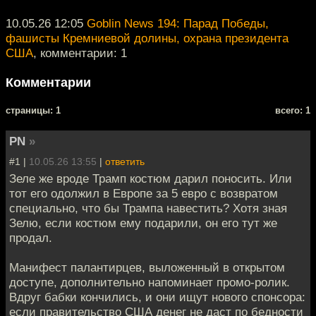
10.05.26 12:05
Goblin News 194: Парад Победы,
фашисты Кремниевой долины, охрана президента
США
, комментарии: 1
Комментарии
cтраницы: 1
всего: 1
PN
»
#1 |
10.05.26 13:55
|
ответить
Зеле же вроде Трамп костюм дарил поносить. Или
тот его одолжил в Европе за 5 евро с возвратом
специально, что бы Трампа навестить? Хотя зная
Зелю, если костюм ему подарили, он его тут же
продал.
Манифест палантирцев, выложенный в открытом
доступе, дополнительно напоминает промо-ролик.
Вдруг бабки кончились, и они ищут нового спонсора:
если правительство США денег не даст по бедности