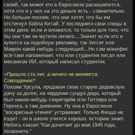
своей, так может кто в Евросоюзе раскошелится,
хотя что и у них на это деньги есть - сомнительно.
Но больше похоже, что они хотят, что бы им
отстегнул бабла Китай. У последнего свои спецы в
этом деле: если и вложатся, то только для того, что
бы они там не мутили ничего....Значит если кто и
купится на подобную рекламку, так Хегсет или
Макрон какой-нибудь следующий...Но сам манифес
всё-таки напоминает, что или студентик писал или
механизм ИИ, который написал студентик.
>Прошло сто лет, а ничего не меняется.
Совпадение?
Похоже Урсула, продавая свою старую дедовскую
дачу за долги, на чердачке сундук деда, который
был каким-нибудь секретарём или Гитлера или
Геринга, а там дневники. Ну она в Евросоюзе
"воскресные чтения" устраивает. Только Фиццо не
ездит - он в школе учился хорошо, историю знает.
Небось сказал "Как дочитает до мая 1945 года,
позвоните."