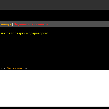
 пишут
|
Поделиться ссылкой
о после проверки модератором!
екста.
Оверквотинг
- зло.