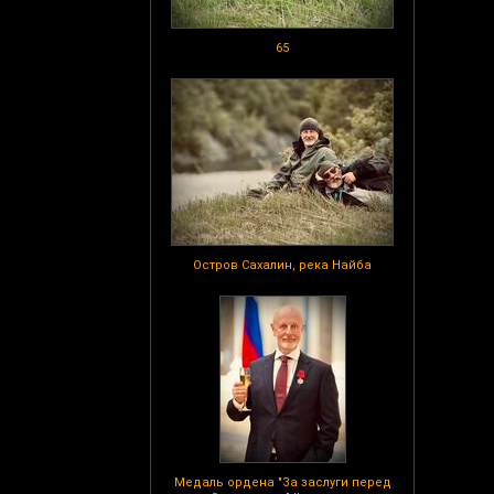
65
Остров Сахалин, река Найба
Медаль ордена "За заслуги перед