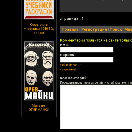
cтраницы: 1
Советские
учебники 1940-50х
Правила
|
Регистрация
|
Поиск
|
Мне
годов
Комментарий появится на сайте тольк
имя:
пароль:
забыл пароль?
я с форума!
комментарий:
Перед цитированием выделяй нужный фрагмент т
Магазин
ОПЕРМАЙКИ