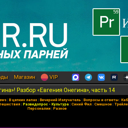
оды
Магазин
VIP
ина»! Разбор «Евгения Онегина», часть 14
News
|
В цепких лапах
|
Вечерний Излучатель
|
Вопросы и ответы
|
Каб
тешествия
|
Разведопрос
-
Культура
|
Синий Фил
|
Смешное
|
Трейл
Персоналии
|
Разное