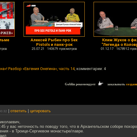
льме
Алексей Рыбин про Sex
Клим Жуков о фи
Pistols и панк-рок
"Легенда о Колов
тров
25.07.21 140679 просмотров
01.12.17 1678912 про
а»! Разбор «Евгения Онегина», часть 14
, комментарии: 4
Goblin рекомендует
заказывать
создан
|
ответить
|
цитировать
00:32
иколаевич,
01:45 у вас неточность по поводу того, что в Архангельском соборе похор
ения - в Троице-Сергиевом монастыре/лавре.
аил