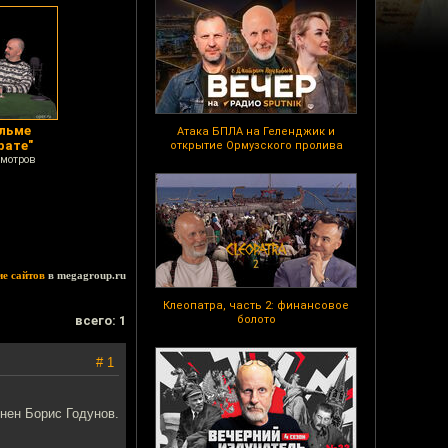
льме
Атака БПЛА на Геленджик и
рате"
открытие Ормузского пролива
смотров
ие сайтов
в megagroup.ru
Клеопатра, часть 2: финансовое
всего: 1
болото
# 1
онен Борис Годунов.