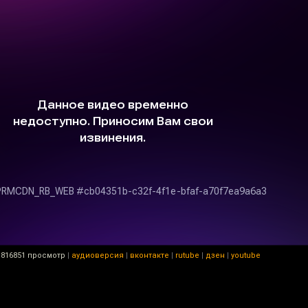
816851 просмотр
|
аудиоверсия
|
вконтакте
|
rutube
|
дзен
|
youtube