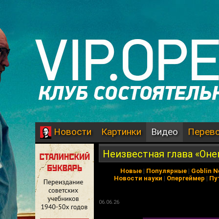
Картинки
Видео
Перев
Новости
Неизвестная глава «Онег
Новые
|
Популярные
|
Goblin 
Новости науки
|
Опергеймер
|
Пу
06.06.26