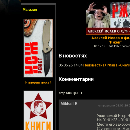
Магазин
Алексей Исаев о фи
"Ржев"
10.12.19 741126 просмо
В новостях
06.06.26 14:04
Неизвестная глава «Онегин
Комментарии
Империя ножей
cтраницы: 1
Mikhail E
отправлено 08.06.26 
Уважаемый Егор Н
На 01:01:23 - 01:
Место его захорон
С уважением, Мих