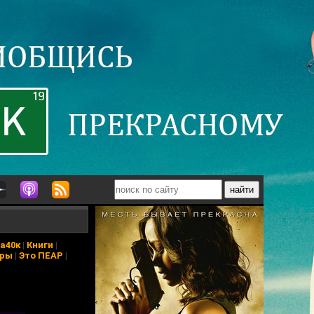
а40к
|
Книги
|
еры
|
Это ПЕАР
|