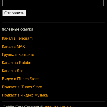
полезные ссылки
Канал в Telegram
Канал в MAX
Группа в Контакте
Канал на Rutube
Канал в Дзен
Видео в iTunes Store
Подкаст в iTunes Store
Подкаст в Яндекс.Музыка
Goblin EnterTorMent ©
письмо
|
цурюк