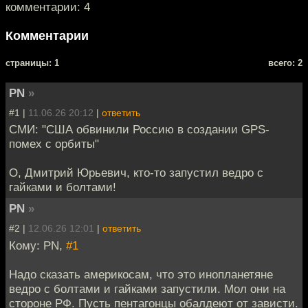
комментарии: 4
Комментарии
cтраницы: 1
всего: 2
PN
»
#1 |
11.06.26 20:12
|
ответить
СМИ: "США обвинили Россию в создании GPS-
помех с орбиты"
О, Дмитрий Юрьевич, кто-то запустил ведро с
гайками и болтами!
PN
»
#2 |
12.06.26 12:01
|
ответить
Кому: PN,
#1
Надо сказать америкосам, что это инопланетяне
ведро с болтами и гайками запустили. Мол они на
стороне РФ. Пусть пентагонцы обалдеют от зависти.