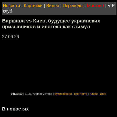
Новости
|
Картинки
|
Видео
|
Переводы
|
Магазин
|
VIP
клуб
Варшава vs Киев, будущее украинских
призывников и ипотека как стимул
27.06.26
01:36:59
|
1105970 просмотров
|
аудиоверсия
|
вконтакте
|
rutube
|
дзен
В новостях