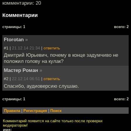
комментарии: 20
Комментарии
cтраницы: 1
всего: 2
Ftorotan
»
#1 |
21.12.14 21:34
|
ответить
Дмитрий Юрьевич, почему в конце задумчиво не
положил голову на кулак?
Мастер Роман
»
#2 |
22.12.14 06:51
|
ответить
Спасибо, аудиоверсию слушаю.
cтраницы: 1
всего: 2
Правила
|
Регистрация
|
Поиск
Комментарий появится на сайте только после проверки
модератором!
имя: