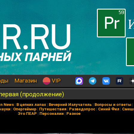
оды
Магазин
VIP
 первая (продолжение)
in News
|
В цепких лапах
|
Вечерний Излучатель
|
Вопросы и ответы
|
науки
|
Опергеймер
|
Путешествия
|
Разведопрос
|
Синий Фил
|
Смеш
Это ПЕАР
|
Персоналии
|
Разное