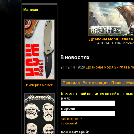
Магазин
Драконы моря - глава
26.08.14 138340 просмо
В новостях
21.12.14 19:29
Драконы моря 2 - глава 
Правила
|
Регистрация
|
Поиск
|
Мне
Империя ножей
Комментарий появится на сайте тольк
имя:
пароль:
забыл пароль?
я с форума!
комментарий: