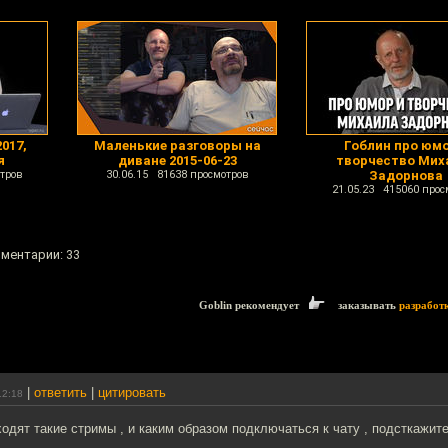
017,
Маленькие разговоры на
Гоблин про юмо
я
диване 2015-06-23
творчество Мих
тров
30.06.15 81638 просмотров
Задорнова
21.05.23 415060 прос
мментарии: 33
Goblin рекомендует
заказывать
разработ
|
ответить
|
цитировать
12:18
ходят такие стримы , и каким образом подключаться к чату , подсткажит