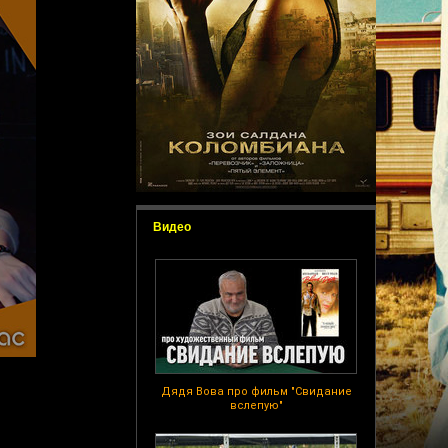
Видео
Дядя Вова про фильм "Свидание
вслепую"