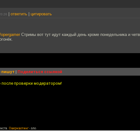
|
ответить
|
цитировать
20:26
v/opergamer
Стримы вот тут идут каждый день кроме понедельника и четв
огонёк.
 пишут
|
Поделиться ссылкой
о после проверки модератором!
екста.
Оверквотинг
- зло.