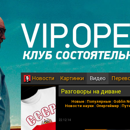
Картинки
Видео
Перев
Новости
Разговоры на диване
Новые
|
Популярные
|
Goblin 
Новости науки
|
Опергеймер
|
Пут
22.12.14