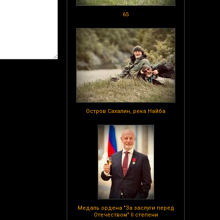
65
Остров Сахалин, река Найба
Медаль ордена "За заслуги перед
Отечеством" II степени