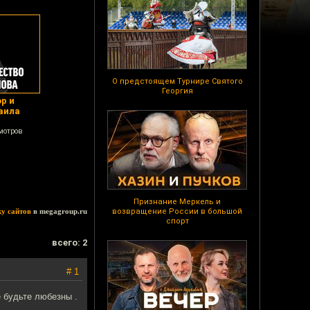
О предстоящем Турнире Святого
Георгия
р и
аила
мотров
Признание Меркель и
ку сайтов
в megagroup.ru
возвращение России в большой
спорт
всего: 2
# 1
е будьте любезны .