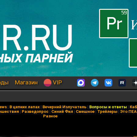
оды
Магазин
VIP
News
|
В цепких лапах
|
Вечерний Излучатель
|
Вопросы и ответы
|
Каб
ешествия
|
Разведопрос
|
Синий Фил
|
Смешное
|
Трейлеры
|
Это ПЕ
Разное