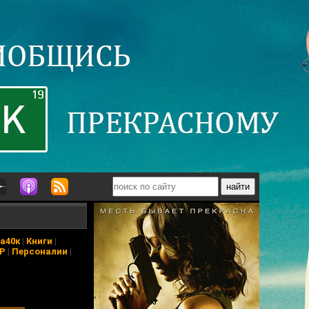
а40к
|
Книги
|
АР
|
Персоналии
|