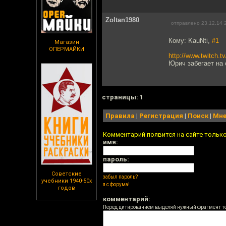
Zoltan1980
отправлено 23.12.14 
Кому: KauNti,
#1
Магазин
ОПЕРМАЙКИ
http://www.twitch.t
Юрич забегает на 
cтраницы: 1
Правила
|
Регистрация
|
Поиск
|
Мне
Комментарий появится на сайте тольк
имя:
пароль:
Советские
забыл пароль?
учебники 1940-50х
я с форума!
годов
комментарий:
Перед цитированием выделяй нужный фрагмент т