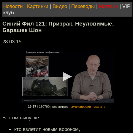
Новости
|
Картинки
|
Видео
|
Переводы
|
Магазин
|
VIP
клуб
Синий Фил 121: Призрак, Неуловимые,
Барашек Шон
28.03.15
19:57
|
180790 просмотров
|
аудиоверсия
|
скачать
В этом выпуске:
кто взлетит новым вороном,