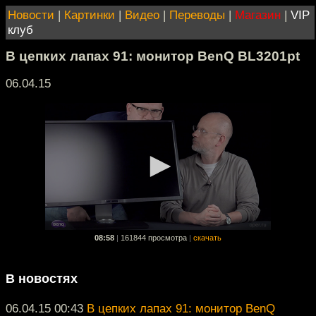
Новости
|
Картинки
|
Видео
|
Переводы
|
Магазин
|
VIP
клуб
В цепких лапах 91: монитор BenQ BL3201pt
06.04.15
08:58
|
161844 просмотра
|
скачать
В новостях
06.04.15 00:43
В цепких лапах 91: монитор BenQ