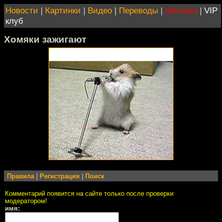
Новости
|
Картинки
|
Видео
|
Переводы
|
Магазин
|
VIP
клуб
Хомяки зажигают
Правила
|
Регистрация
|
Поиск
Комментарий появится на сайте только после проверки
модератором!
имя: