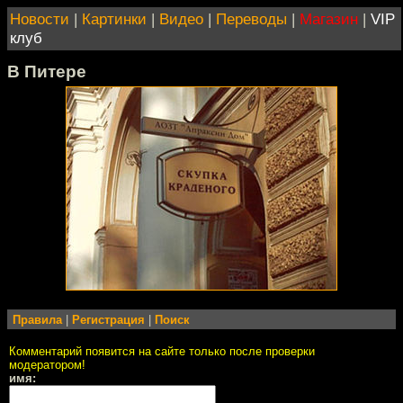
Новости
|
Картинки
|
Видео
|
Переводы
|
Магазин
|
VIP
клуб
В Питере
Правила
|
Регистрация
|
Поиск
Комментарий появится на сайте только после проверки
модератором!
имя: