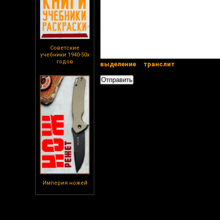
Советские
учебники 1940-50х
годов
выделение
транслит
Империя ножей