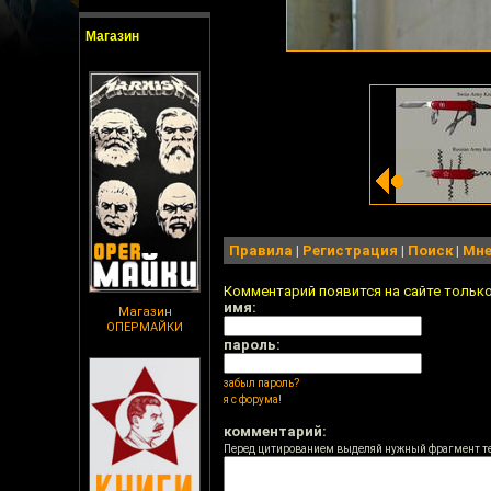
Магазин
Правила
|
Регистрация
|
Поиск
|
Мне
Комментарий появится на сайте тольк
имя:
Магазин
ОПЕРМАЙКИ
пароль:
забыл пароль?
я с форума!
комментарий:
Перед цитированием выделяй нужный фрагмент т