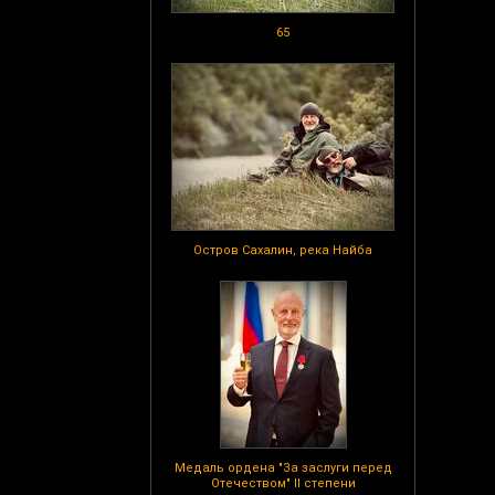
65
Остров Сахалин, река Найба
Медаль ордена "За заслуги перед
Отечеством" II степени