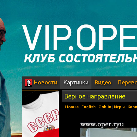
Картинки
Видео
Перев
Новости
Верное направление
Новые
|
English
|
Goblin
|
Игры
|
Кар