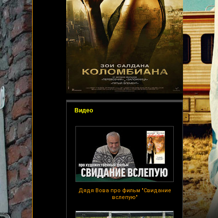
Видео
Дядя Вова про фильм "Свидание
вслепую"