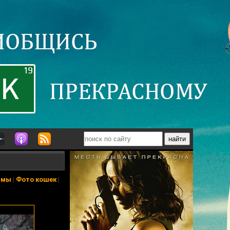
ьмы
|
Фото кошек
|