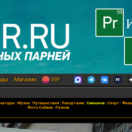
оды
Магазин
VIP
икатуры
|
Музон
|
Путешествия
|
Репортажи
|
Смешное
|
Спорт
|
Фил
Фото Собаки
|
Разное