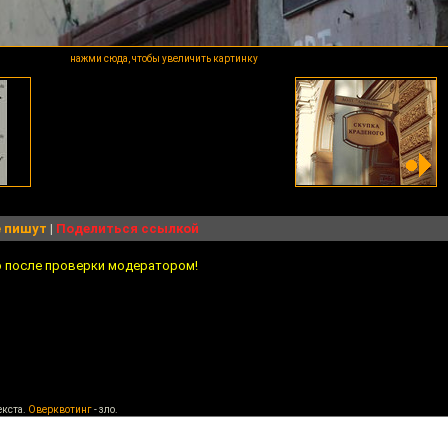
нажми сюда, чтобы увеличить картинку
 пишут
|
Поделиться ссылкой
о после проверки модератором!
екста.
Оверквотинг
- зло.