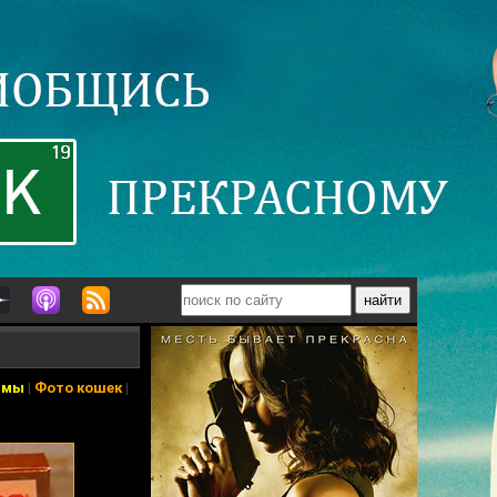
ьмы
|
Фото кошек
|