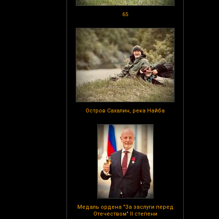
65
Остров Сахалин, река Найба
Медаль ордена "За заслуги перед
Отечеством" II степени