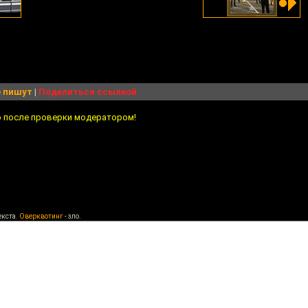
 пишут
|
Поделиться ссылкой
о после проверки модератором!
екста.
Оверквотинг
- зло.