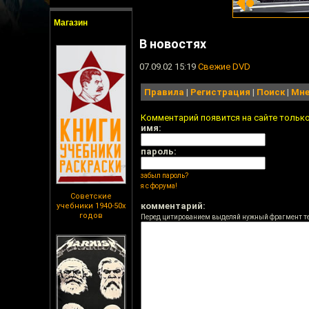
Магазин
В новостях
07.09.02 15:19
Свежие DVD
Правила
|
Регистрация
|
Поиск
|
Мне
Комментарий появится на сайте тольк
имя:
пароль:
забыл пароль?
я с форума!
Советские
комментарий:
учебники 1940-50х
годов
Перед цитированием выделяй нужный фрагмент т