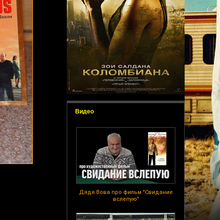
Видео
Дядя Вова про фильм "Свидание
вслепую"