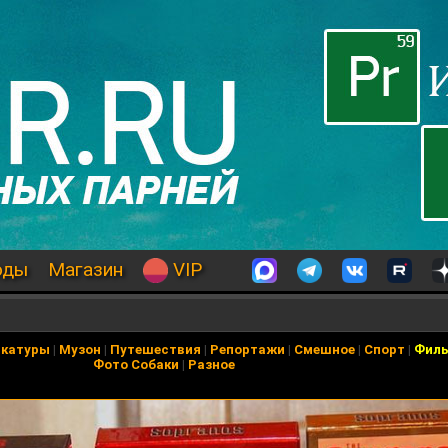
оды
Магазин
VIP
икатуры
|
Музон
|
Путешествия
|
Репортажи
|
Смешное
|
Спорт
|
Фил
Фото Собаки
|
Разное