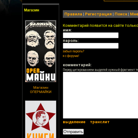
Магазин
Правила
|
Регистрация
|
Поиск
|
Мне
Комментарий появится на сайте тольк
имя:
пароль:
забыл пароль?
я с форума!
комментарий:
Перед цитированием выделяй нужный фрагмент т
Магазин
ОПЕРМАЙКИ
выделение
транслит