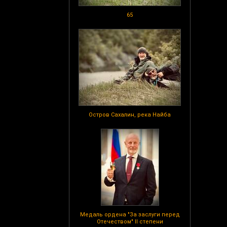
65
Остров Сахалин, река Найба
Медаль ордена "За заслуги перед
Отечеством" II степени