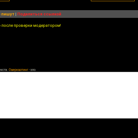
 пишут
|
Поделиться ссылкой
о после проверки модератором!
екста.
Оверквотинг
- зло.