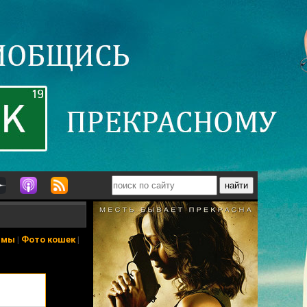
ьмы
|
Фото кошек
|