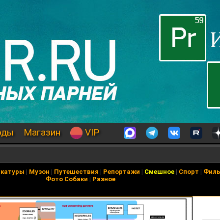
оды
Магазин
VIP
икатуры
|
Музон
|
Путешествия
|
Репортажи
|
Смешное
|
Спорт
|
Фил
Фото Собаки
|
Разное