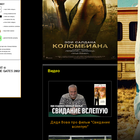
Видео
Дядя Вова про фильм "Свидание
вслепую"