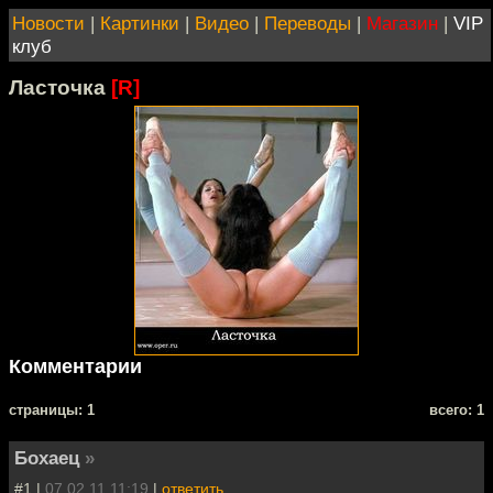
Новости
|
Картинки
|
Видео
|
Переводы
|
Магазин
|
VIP
клуб
Ласточка
[R]
Комментарии
cтраницы: 1
всего: 1
Бохаец
»
#1 |
07.02.11 11:19
|
ответить