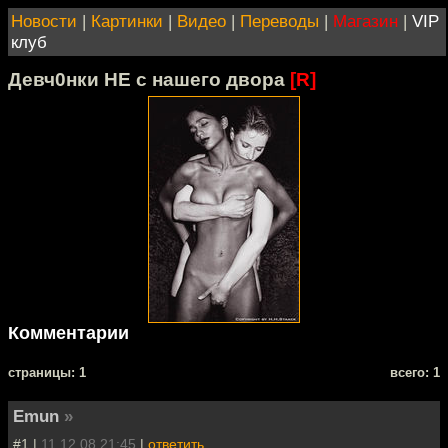
Новости
|
Картинки
|
Видео
|
Переводы
|
Магазин
|
VIP
клуб
Девч0нки НЕ с нашего двора
[R]
Комментарии
cтраницы: 1
всего: 1
Emun
»
#1 |
11.12.08 21:45
|
ответить