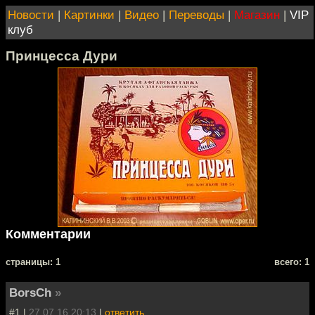
Новости
|
Картинки
|
Видео
|
Переводы
|
Магазин
|
VIP
клуб
Принцесса Дури
Комментарии
cтраницы: 1
всего: 1
BorsCh
»
#1 |
27.07.16 20:13
|
ответить