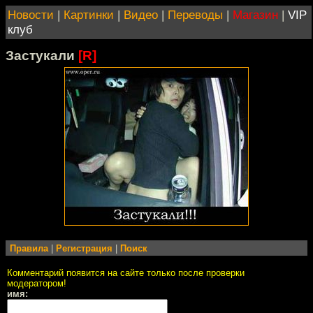
Новости
|
Картинки
|
Видео
|
Переводы
|
Магазин
|
VIP
клуб
Застукали
[R]
Правила
|
Регистрация
|
Поиск
Комментарий появится на сайте только после проверки
модератором!
имя: