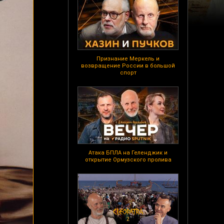
Признание Меркель и
возвращение России в большой
спорт
Атака БПЛА на Геленджик и
открытие Ормузского пролива