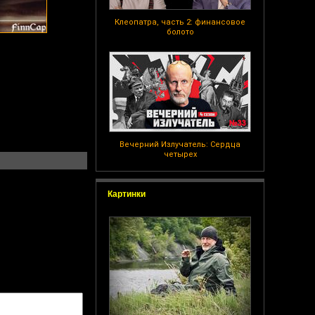
Клеопатра, часть 2: финансовое
болото
Вечерний Излучатель: Сердца
четырех
Картинки