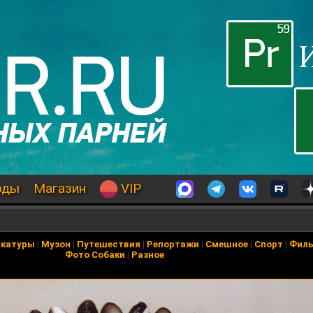
оды
Магазин
VIP
икатуры
|
Музон
|
Путешествия
|
Репортажи
|
Смешное
|
Спорт
|
Фил
Фото Собаки
|
Разное