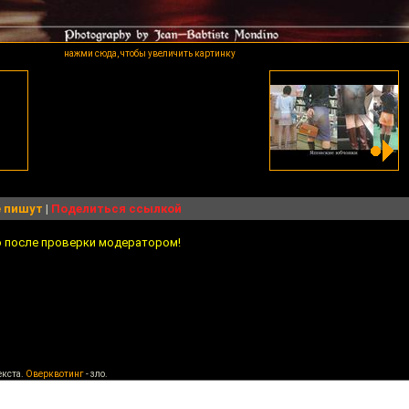
нажми сюда, чтобы увеличить картинку
 пишут
|
Поделиться ссылкой
о после проверки модератором!
екста.
Оверквотинг
- зло.