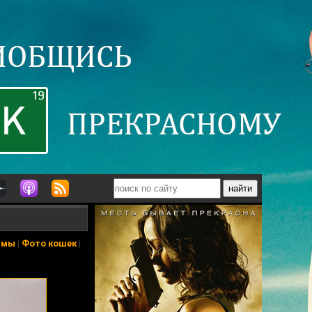
ьмы
|
Фото кошек
|