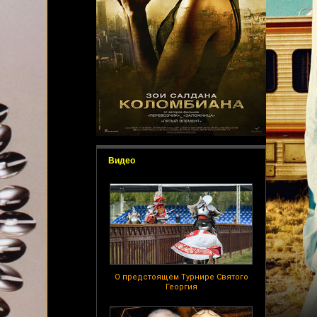
Видео
О предстоящем Турнире Святого
Георгия