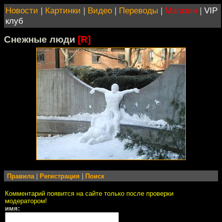
Новости
|
Картинки
|
Видео
|
Переводы
|
Магазин
|
VIP
клуб
Снежные люди
[R]
Правила
|
Регистрация
|
Поиск
Комментарий появится на сайте только после проверки
модератором!
имя: