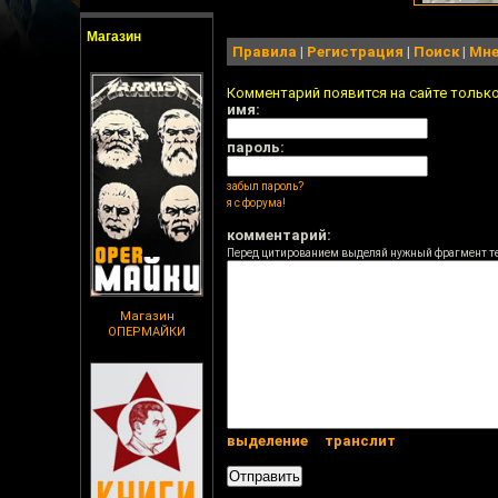
Магазин
Правила
|
Регистрация
|
Поиск
|
Мне
Комментарий появится на сайте тольк
имя:
пароль:
забыл пароль?
я с форума!
комментарий:
Перед цитированием выделяй нужный фрагмент т
Магазин
ОПЕРМАЙКИ
выделение
транслит