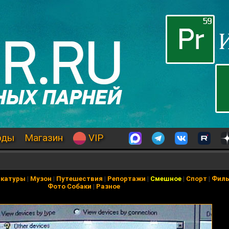
оды
Магазин
VIP
икатуры
|
Музон
|
Путешествия
|
Репортажи
|
Смешное
|
Спорт
|
Фил
Фото Собаки
|
Разное