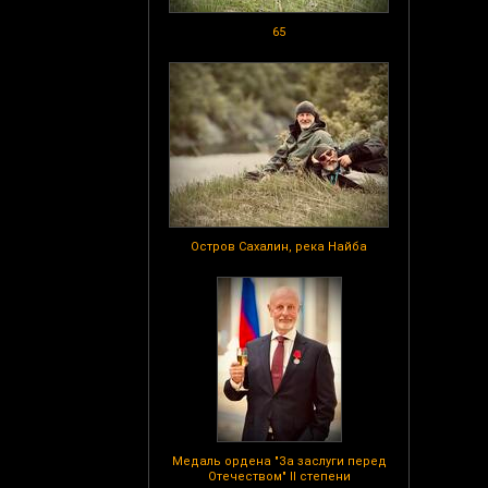
65
Остров Сахалин, река Найба
Медаль ордена "За заслуги перед
Отечеством" II степени