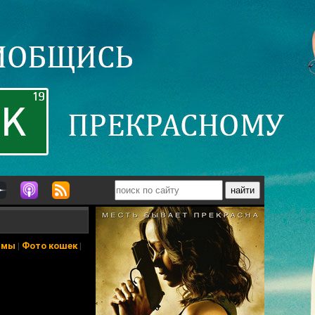
ьмы
|
Фото кошек
|