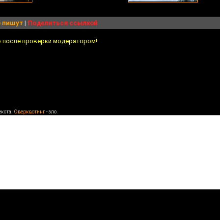
 пишут
|
Поделиться ссылкой
о после проверки модератором!
екста.
Оверквотинг
- зло.