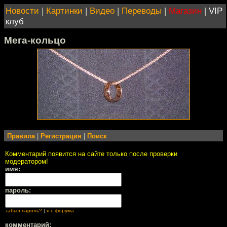
Новости
|
Картинки
|
Видео
|
Переводы
|
Магазин
|
VIP
клуб
Мега-кольцо
Правила
|
Регистрация
|
Поиск
Комментарий появится на сайте только после проверки
модератором!
имя:
пароль:
забыл пароль?
|
я с форума
комментарий: