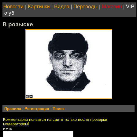
Новости
|
Картинки
|
Видео
|
Переводы
|
Магазин
|
VIP
клуб
В розыске
Правила
|
Регистрация
|
Поиск
Комментарий появится на сайте только после проверки
модератором!
имя: