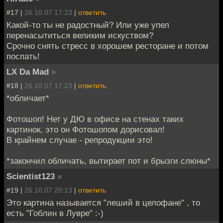
#17 |
26.10.07 17:23
|
ответить
Какой-то ты не радостный? Или уже упел
перенасытиться великим искуством?
Срочно снять стресс в хорошем ресторане и потом
поспать!
LX Da Mad
»
#18 |
26.10.07 17:23
|
ответить
*обличает*
Фотошоп! Нет у ДЮ в офисе на стенах таких
картинок, это он Фотошопом дорисовал!
В крайнем случае - репродукции это!
*закончил обличать, вытирает пот и брызги слюны*
Scientist123
»
#19 |
26.10.07 20:13
|
ответить
Это картина называется "леший в целофане" , то
есть "Гоблин в Лувре" :-)