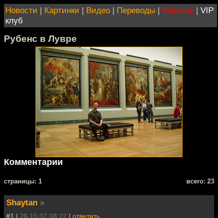
Новости
|
Картинки
|
Видео
|
Переводы
|
Магазин
|
VIP
клуб
Рубенс в Лувре
Комментарии
cтраницы: 1
всего: 23
Shaytan
»
#1 |
26.10.07 08:22
|
ответить