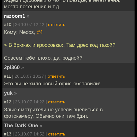
Ждем подробный отч0т о поездке, впечатления,
места посещения и т.д.
razoom1
»
#10 |
26.10.07 12:42
|
ответить
Кому: Nedos,
#4
> В брюках и кроссовках. Там дрес код такой?
Совсем тебе плохо, да, родной?
2pi360
»
#11 |
26.10.07 13:27
|
ответить
Это вы не хило новый офис обставили!
yuk
»
#12 |
26.10.07 14:22
|
ответить
Злые смотрители не успели вцепиться в
фотокамеру. Обычно они там бдят.
The DarK One
»
#13 |
26.10.07 14:52
|
ответить