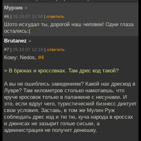
Мурзик
»
#6 |
26.10.07 11:58
|
ответить
Шото исхудал ты, дорогой наш человек! Одни глаза
остались:(
Brutanez
»
#7 |
26.10.07 12:18
|
ответить
Кому: Nedos,
#4
> В брюках и кроссовках. Там дрес код такой?
А вы не ошиблись заведением? Какой нах дрескод в
Лувре? Там километров столько намотаешь, что
круче кросовок только в паланкине с несунами. И
это, если вдруг чего, туристический бизнесс диктует
свои условия. Заставь, в том же Мулин Руж
соблюдать дрес код и тю тю, куча народа в кроссах
и джинсах не зазырит голые сиськи, а
администрация не получит денюшку.