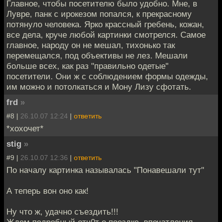
Главное, чтобы посетителю было удобно. Мне, в
Лувре, панк с ирокезом попался, к прекрасному
потянуло человека. Ярко крассный гребень, кожан,
все дела, круче любой картинки смотрелся. Самое
главное, народу он не мешал, тихонько так
перемещался, под объективы не лез. Мешали
больше всех, как раз "правильно одетые"
посетители. Они ж с соблюдением формы одежды,
им можно и потолкаться и Мону Лизу сфотать.
frd
»
#8 |
26.10.07 12:24
|
ответить
*хохочет*
stig
»
#9 |
26.10.07 12:36
|
ответить
По началу картинка называлась "Понавешали тут"
А теперь вон оно как!
Ну что ж, удачно съездить!!!