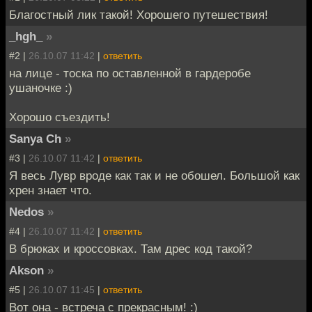
Благостный лик такой! Хорошего путешествия!
_hgh_
»
#2 |
26.10.07 11:42
|
ответить
на лице - тоска по оставленной в гардеробе
ушаночке :)
Хорошо съездить!
Sanya Ch
»
#3 |
26.10.07 11:42
|
ответить
Я весь Лувр вроде как так и не обошел. Большой как
хрен знает что.
Nedos
»
#4 |
26.10.07 11:42
|
ответить
В брюках и кроссовках. Там дрес код такой?
Akson
»
#5 |
26.10.07 11:45
|
ответить
Вот она - встреча с прекрасным! :)