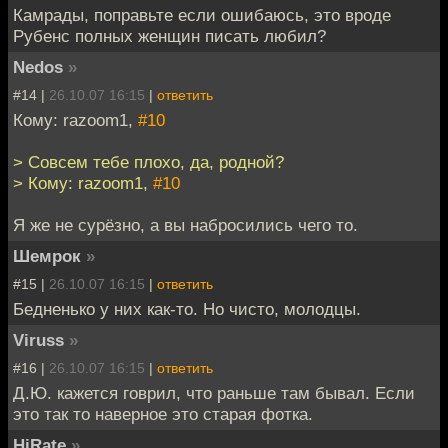
Камрады, поправьте если ошибаюсь, это вроде
Рубенс полных женщин писать любил?
Nedos
»
#14 |
26.10.07 16:15
|
ответить
Кому: razoom1,
#10
> Совсем тебе плохо, да, родной?
> Кому: razoom1,
#10
Я же не сурёзно, а вы набросились чего то.
Шемрок
»
#15 |
26.10.07 16:15
|
ответить
Бедненько у них как-то. Но чисто, молодцы.
Viruss
»
#16 |
26.10.07 16:15
|
ответить
Д.Ю. кажется говрил, что раньше там бывал. Если
это так то наверное это старая фотка.
HiRate
»