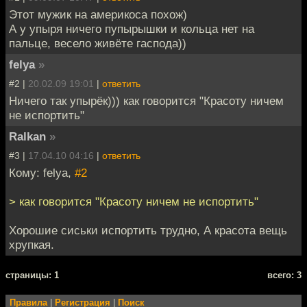
Этот мужик на америкоса похож)
А у упыря ничего пупырышки и кольца нет на
пальце, весело живёте гаспода))
felya
»
#2 |
20.02.09 19:01
|
ответить
Ничего так упырёк))) как говорится "Красоту ничем
не испортить"
Ralkan
»
#3 |
17.04.10 04:16
|
ответить
Кому: felya,
#2
> как говорится "Красоту ничем не испортить"
Хорошие сиськи испортить трудно, А красота вещь
хрупкая.
cтраницы: 1
всего: 3
Правила
|
Регистрация
|
Поиск