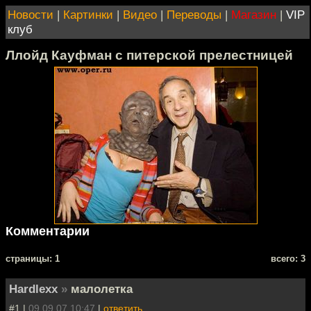
Новости
|
Картинки
|
Видео
|
Переводы
|
Магазин
|
VIP
клуб
Ллойд Кауфман с питерской прелестницей
Комментарии
cтраницы: 1
всего: 3
Hardlexx
»
малолетка
#1 |
09.09.07 10:47
|
ответить