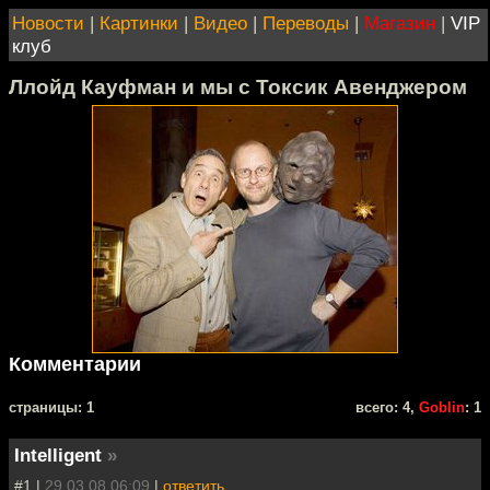
Новости
|
Картинки
|
Видео
|
Переводы
|
Магазин
|
VIP
клуб
Ллойд Кауфман и мы с Токсик Авенджером
Комментарии
cтраницы: 1
всего: 4,
Goblin
: 1
Intelligent
»
#1 |
29.03.08 06:09
|
ответить