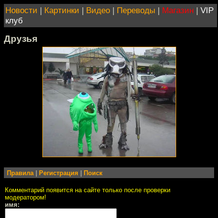
Новости
|
Картинки
|
Видео
|
Переводы
|
Магазин
|
VIP
клуб
Друзья
Правила
|
Регистрация
|
Поиск
Комментарий появится на сайте только после проверки
модератором!
имя: