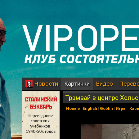
Картинки
Видео
Перев
Новости
Трамвай в центре Хель
Новые
|
English
|
Goblin
|
Игры
|
Кар