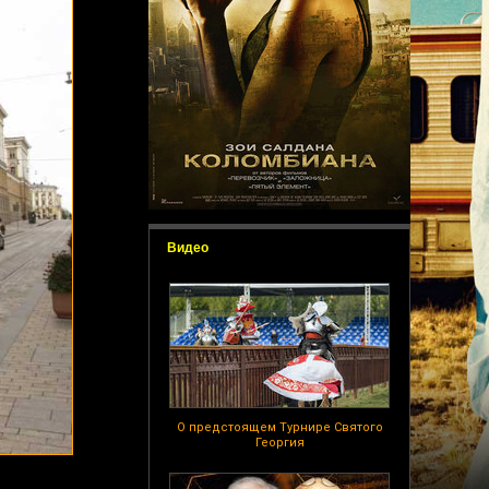
Видео
О предстоящем Турнире Святого
Георгия