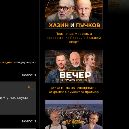
Признание Меркель и
возвращение России в большой
спорт
ь
лендинг
в megagroup.ru
всего: 1
# 1
Атака БПЛА на Геленджик и
открытие Ормузского пролива
и + у них соусы
всего: 1