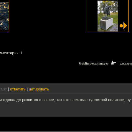
мментарии: 1
Goblin рекомендует
заказат
|
ответить
|
цитировать
17:37
макдоналдс разнится с нашим, так это в смысле туалетной политики, ну 