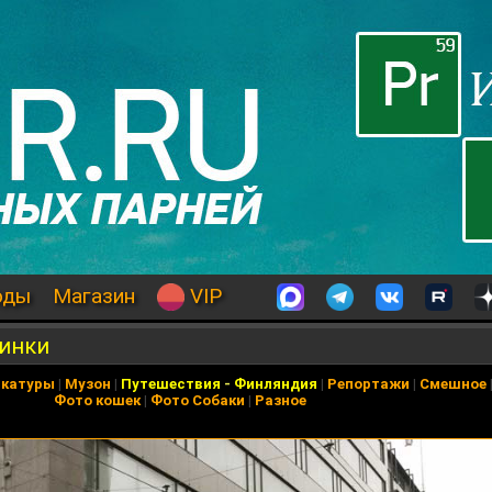
оды
Магазин
VIP
синки
икатуры
|
Музон
|
Путешествия
-
Финляндия
|
Репортажи
|
Смешное
Фото кошек
|
Фото Собаки
|
Разное