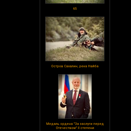
65
Остров Сахалин, река Найба
Медаль ордена "За заслуги перед
Отечеством" II степени