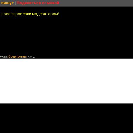
 пишут
|
Поделиться ссылкой
о после проверки модератором!
екста.
Оверквотинг
- зло.