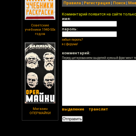
Правила
|
Регистрация
|
Поиск
|
Мне
Комментарий появится на сайте тольк
имя:
Советские
пароль:
учебники 1940-50х
годов
забыл пароль?
я с форума!
комментарий:
Перед цитированием выделяй нужный фрагмент т
Магазин
выделение
транслит
ОПЕРМАЙКИ