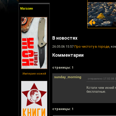
Магазин
В новостях
26.05.06 15:57
Про чистоту в городе
, ко
Комментарии
cтраницы: 1
Империя ножей
sunday_morning
отправлено 17.02.08 
Кстати чем ихний 
бесплатные.
cтраницы: 1