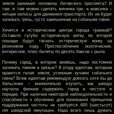
земли занимает половину Лиговского проспекта? И
там, и там можно сделать минима три, а максима –
четыре полосы для движения транспорта. Их не будет
заливать грязь, густо замешенная на собачьем говне.
Хочется в историческом центре города трамвай?
Оставьте сугубо историческую ветку, по которой
лошади будут таскать историческую конку на
резиновом ходу. Приспособление экзотическое,
интересное, плюс билеты по десять баксов с рыла.
Почему город, в котором живёшь, надо постоянно
заливать говном и грязью? В угоду идиотам, которым
нравится голая земля, усеянная кучами собачьего
говна? Всем идиотам рекомендую доехать хотя бы до
Хельсинки – внимательно изучить, как шведы
научили финнов содержать город в чистоте и
порядке. При наличии некоторой наблюдательности и
способности к обучению для понимания принципов
поддержания чистоты не требуется 600 (шестьсот)
лет шведской оккупации. Надо всего лишь думать