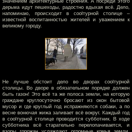
значением архитектурные строения. А посреди этого
дерьма идут пешеходы, радостно вдыхая всё. Дело,
напоминаю, происходит в coolтурной столице –
известной воспитанностью жителей и уважением к
великому городу.
Не лучше обстоит дело во дворах coolтурной
столицы. Во дворе в обязательном порядке должен
быть газон! Это всё та же полоса земли, на которую
граждане круглосуточно бросают из окон бытовой
мусор и где круглый год испражняются собаки, а по
весне вонючая жижа заливает всё вокруг. Каждый год
в coolтурной столице проводится субботник. В ходе
субботника всё старательно перелопачивается, и
взоры горожан услаждают огромные комья земли.