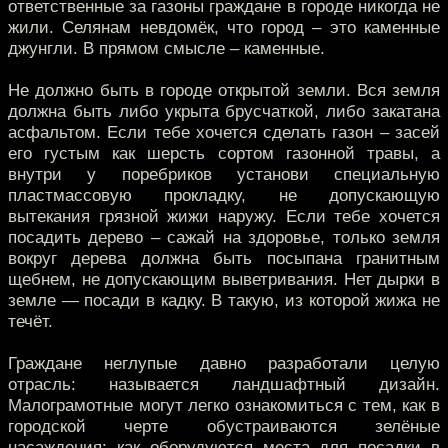
ответственные за газоны граждане в городе никогда не
жили. Селянам невдомёк, что город – это каменные
джунгли. В прямом смысле – каменные.
Не должно быть в городе открытой земли. Вся земля
должна быть либо укрыта брусчаткой, либо закатана
асфальтом. Если тебе хочется сделать газон – засей
его густым как шерсть сортом газонной травы, а
внутри у поребриков установи специальную
пластмассовую прокладку, не допускающую
вытекания грязной жижи наружу. Если тебе хочется
посадить дерево – сажай на здоровье, только земля
вокруг дерева должна быть посыпана гранитным
щебнем, не допускающим выветривания. Нет дырки в
земле — посади в кадку. В такую, из которой жижа не
течёт.
Граждане неглупые давно разработали целую
отрасль: называется ландшафтный дизайн.
Малограмотные могут легко ознакомиться с тем, как в
городской черте обустраиваются зелёные
насаждения: как оборудуются места для посадки в