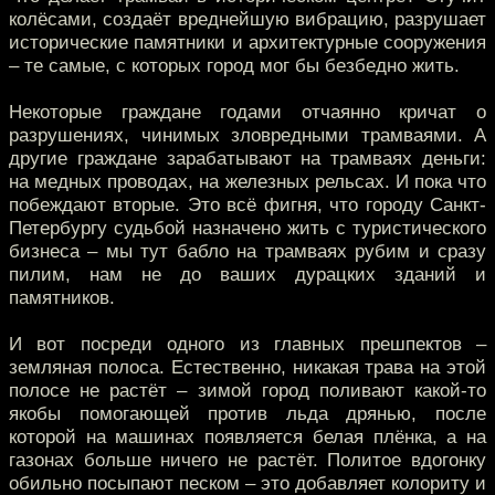
колёсами, создаёт вреднейшую вибрацию, разрушает
исторические памятники и архитектурные сооружения
– те самые, с которых город мог бы безбедно жить.
Некоторые граждане годами отчаянно кричат о
разрушениях, чинимых зловредными трамваями. А
другие граждане зарабатывают на трамваях деньги:
на медных проводах, на железных рельсах. И пока что
побеждают вторые. Это всё фигня, что городу Санкт-
Петербургу судьбой назначено жить с туристического
бизнеса – мы тут бабло на трамваях рубим и сразу
пилим, нам не до ваших дурацких зданий и
памятников.
И вот посреди одного из главных прешпектов –
земляная полоса. Естественно, никакая трава на этой
полосе не растёт – зимой город поливают какой-то
якобы помогающей против льда дрянью, после
которой на машинах появляется белая плёнка, а на
газонах больше ничего не растёт. Политое вдогонку
обильно посыпают песком – это добавляет колориту и