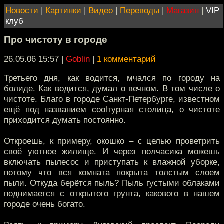
Новости
|
Картинки
|
Видео
|
Переводы
|
Магазин
|
VIP
клуб
Про чистоту в городе
26.05.06 15:57
|
Goblin
|
1 комментарий
Третьего дня, как водится, мчался по городу на
болиде. Как водится, думал о вечном. В том числе о
чистоте. Благо в городе Санкт-Петербурге, известном
ещё под названием coolтурная столица, о чистоте
приходится думать постоянно.
Откроешь, к примеру, окошко – с целью проветрить
своё уютное жилище. И через полчасика можешь
включать пылесос и приступать к влажной уборке,
потому что вся комната покрыта толстым слоем
пыли. Откуда берётся пыль? Пыль густыми облаками
поднимается с открытого грунта, какового в нашем
городе очень богато.