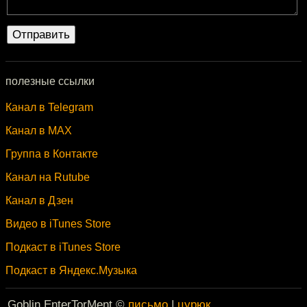
полезные ссылки
Канал в Telegram
Канал в MAX
Группа в Контакте
Канал на Rutube
Канал в Дзен
Видео в iTunes Store
Подкаст в iTunes Store
Подкаст в Яндекс.Музыка
Goblin EnterTorMent ©
письмо
|
цурюк