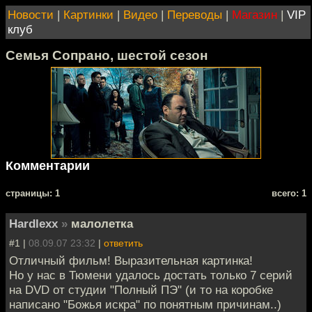
Новости
|
Картинки
|
Видео
|
Переводы
|
Магазин
|
VIP
клуб
Семья Сопрано, шестой сезон
Комментарии
cтраницы: 1
всего: 1
Hardlexx
»
малолетка
#1 |
08.09.07 23:32
|
ответить
Отличный фильм! Выразительная картинка!
Но у нас в Тюмени удалось достать только 7 серий
на DVD от студии "Полный ПЭ" (и то на коробке
написано "Божья искра" по понятным причинам..)