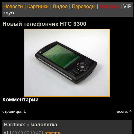
Новости
|
Картинки
|
Видео
|
Переводы
|
Магазин
|
VIP
клуб
Новый телефончик HTC 3300
Комментарии
cтраницы: 1
всего: 4
Hardlexx
»
малолетка
#1 |
09.09.07 10:47
|
ответить