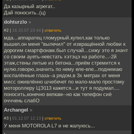
Да казырный агрегат..
Дай поносить..(ц)
dohturzlo
»
#2 |
16.10.07 23:44
|
ответить
мда...аппаратец гломурный.купил,как только
вышел.он меня "вылечил" от извращённой любви к
дорогим смартфонам.был случай...сижу это я значт
со своим ауеть-невстать хэтэцэ на работе...-2й
этаж,стены литые из бетона...приём стремится к
нулю.говорю,значить по нему еле-еле...поднимаю
воспалённые глаза--а рядом,в 3х метрах от меня
мисс оживлённо шчебечет по мало-мало простому
мотороллеру ЦЭ113 кажется...и тут я подумал....
поносить,конечно велкам--но как телефон сиё
очччень слабО
Archangel
»
#3 |
01.12.07 12:13
|
ответить
У меня MOTOROLA L7 и не жалуюсь...