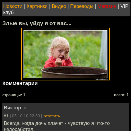
Новости
|
Картинки
|
Видео
|
Переводы
|
Магазин
|
VIP
клуб
Злые вы, уйду я от вас...
Комментарии
cтраницы: 1
всего: 1
Виктор.
»
#1 |
05.10.10 22:30
|
ответить
Всегда, когда дочь плачет - чувствую я что-то
недоработал.