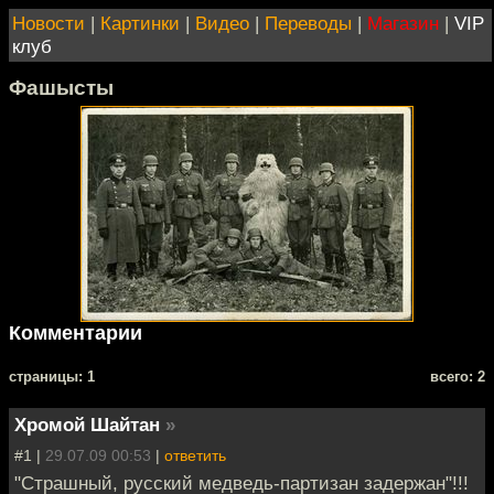
Новости
|
Картинки
|
Видео
|
Переводы
|
Магазин
|
VIP
клуб
Фашысты
Комментарии
cтраницы: 1
всего: 2
Хромой Шайтан
»
#1 |
29.07.09 00:53
|
ответить
"Страшный, русский медведь-партизан задержан"!!!