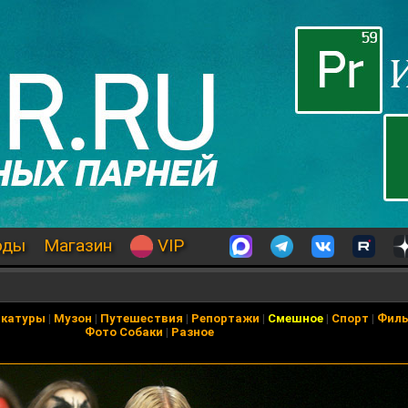
оды
Магазин
VIP
икатуры
|
Музон
|
Путешествия
|
Репортажи
|
Смешное
|
Спорт
|
Фил
Фото Собаки
|
Разное