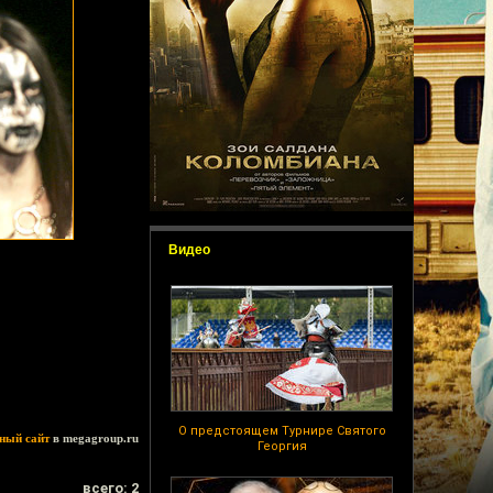
Видео
О предстоящем Турнире Святого
ный сайт
в megagroup.ru
Георгия
всего: 2