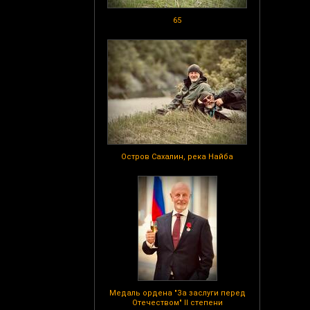
65
Остров Сахалин, река Найба
Медаль ордена "За заслуги перед
Отечеством" II степени