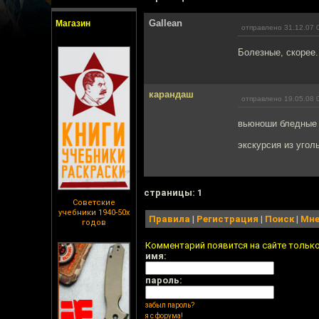
Gallean
Магазин
отправлено 31.12.07 
Болезные, скорее.
карандаш
отправлено 19.05.08 
вьюноши бледные 
экскурсия из угол
cтраницы: 1
Советские
учебники 1940-50х
Правила
|
Регистрация
|
Поиск
|
Мне
годов
Комментарий появится на сайте тольк
имя:
пароль:
забыл пароль?
я с форума!