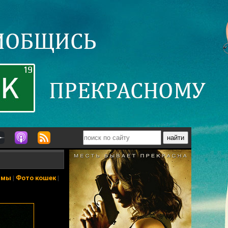
ьмы
|
Фото кошек
|