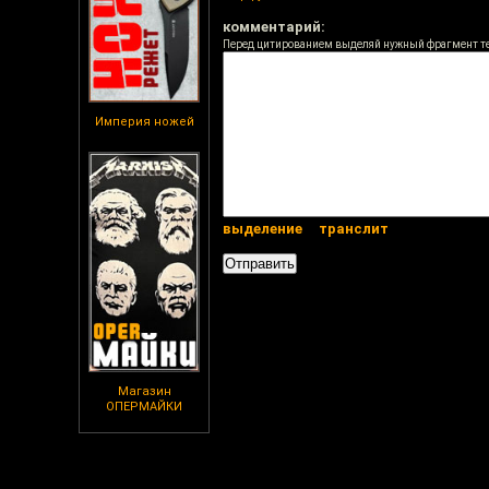
комментарий:
Перед цитированием выделяй нужный фрагмент т
Империя ножей
выделение
транслит
Магазин
ОПЕРМАЙКИ