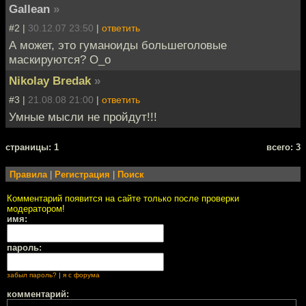
Gallean
»
#2 |
30.12.07 23:50
|
ответить
А может, это гуманоиды большеголовые
маскируются? О_о
Nikolay Bredak
»
#3 |
21.08.08 21:00
|
ответить
Умные мысли не пройдут!!!
cтраницы: 1
всего: 3
Правила
|
Регистрация
|
Поиск
Комментарий появится на сайте только после проверки
модератором!
имя:
пароль:
забыл пароль?
|
я с форума
комментарий: