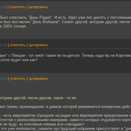
|
ответить
|
цитировать
11:28
.. Был спектакль "День Радио". И есть. Идет уже лет десять с постоянны
е был поставлен "День Выборов". Сюжет другой, антураж другой, песни д
а 100% точная.
|
ответить
|
цитировать
20:32
ио" с Певцом - тот жжёт также не по-детски. Теперь надо бы на Кортнев
ситле будет или как?
|
ответить
|
цитировать
02:15
нтураж другой, песни другие, герои - те же
жет (канву произведения, в рамках которой развивается конкретное дейс
- есть мероприятие (праздник на радио или мероприятие приуроченное к
ртистов с разноообразными номерами, заместо которых отдувается кортн
я не буду, но ключевые номера все совпадают.
 - это уже любопытно, скажите где будущий избранник присутствует в "дн