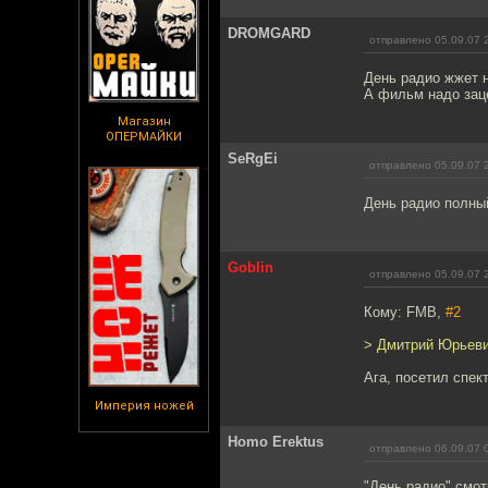
DROMGARD
отправлено 05.09.07 
День радио жжет н
А фильм надо зац
Магазин
ОПЕРМАЙКИ
SeRgEi
отправлено 05.09.07 
День радио полный
Goblin
отправлено 05.09.07 
Кому: FMB,
#2
> Дмитрий Юрьевич
Ага, посетил спек
Империя ножей
Homo Erektus
отправлено 06.09.07 
"День радио" смот