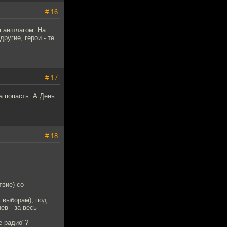
# 16
м аншлагом. На
ругие, герои - те
# 17
а попасть. А День
# 18
твие) со
 выборам), под
ев - за весь
е радио"?