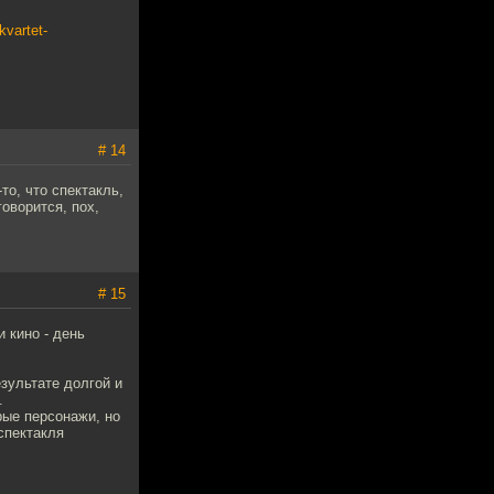
kvartet-
# 14
то, что спектакль,
говорится, пох,
# 15
и кино - день
езультате долгой и
.
рые персонажи, но
спектакля