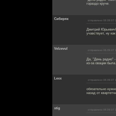
гораздо круче.
Сибиряк
отправлено 06.09.07 
Дмитрий Юрьевич! 
учавствует, ну как
Velzevul
отправлено 06.09.07 
Да, "День радио" 
из-за овации была. 
Lexx
отправлено 06.09.07 
обязательно нужно
назад от квартетч
stig
отправлено 06.09.07 