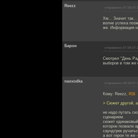
Reezz
отправлено 07.09.07 
Хм... Значит так.
волне успеха позж
же. Информация н
Барон
отправлено 07.09.07 
Смотрел "День Рад
выборов в том же 
naxxodka
отправлено 08.09.07 
Кому: Reezz,
#16
> Сюжет другой, а
не надо путать сю
сценарием.
сюжет одинаковый 
которое позвали а
саундтрек ручатьс
а вот герои те же