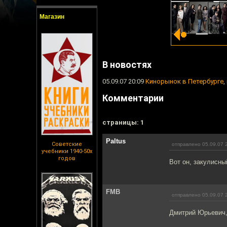
Магазин
В новостях
05.09.07 20:09
Кинорынок в Петербурге
,
Комментарии
cтраницы: 1
Paltus
Советские
отправлено 05.09.07 
учебники 1940-50х
годов
Вот он, закулисны
FMB
отправлено 05.09.07 
Дмитрий Юрьевич, 