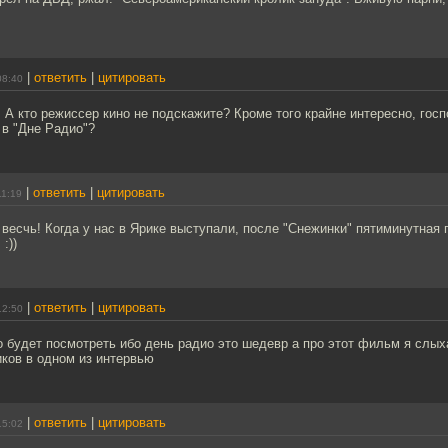
|
ответить
|
цитировать
08:40
А кто режиссер кино не подскажите? Кроме того крайне интересно, гос
 в "Дне Радио"?
|
ответить
|
цитировать
11:19
- весчь! Когда у нас в Ярике выступали, после "Снежинки" пятиминутная 
:))
|
ответить
|
цитировать
12:50
 будет посмотреть ибо день радио это шедевр а про этот фильм я слых
иков в одном из интервью
|
ответить
|
цитировать
15:02