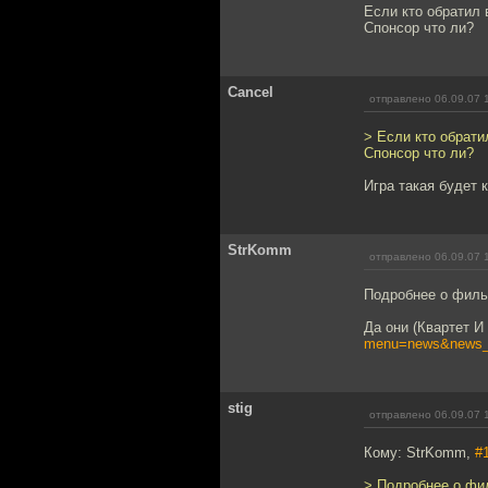
Если кто обратил 
Спонсор что ли?
Cancel
отправлено 06.09.07 
> Если кто обрати
Спонсор что ли?
Игра такая будет 
StrKomm
отправлено 06.09.07 
Подробнее о филь
Да они (Квартет И
menu=news&news_
stig
отправлено 06.09.07 
Кому: StrKomm,
#
> Подробнее о фи