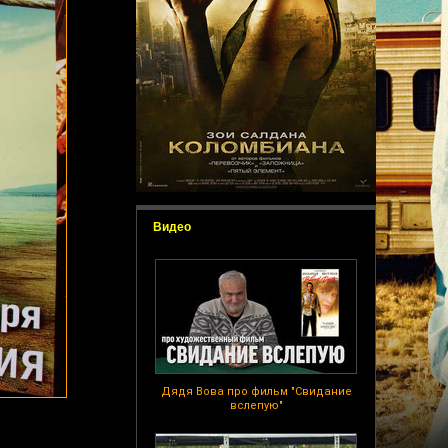
Видео
Дядя Вова про фильм "Свидание
вслепую"