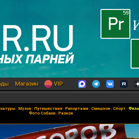
оды
Магазин
VIP
икатуры
|
Музон
|
Путешествия
|
Репортажи
|
Смешное
|
Спорт
|
Фил
Фото Собаки
|
Разное