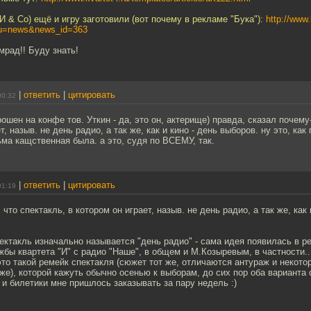
 И & Co) ещё и игру заготовили (вот почему в рекламе "Бука"):
http://www.
nu=news&news_id=363
рад!! Буду знать!
|
ответить
|
цитировать
00:32
ошен на конфе тов. Уткин - да, это он, актерище) правда, сказал почему-
т, назыв. не день радио, а так же, как и кино - день выборов. ну это, как 
ма кащственная была. а это, судя по ВСЕМУ, так.
|
ответить
|
цитировать
01:19
 что спектакль, в котором он играет, назыв. не день радио, а так же, как 
пектакль изначально называется "день радио" - сама идея появилась в р
бы квартета "И" с радио "Наше", в общем и М.Козыревым, в частности..
это такой ремейк спектакля (сюжет тот же, отличаются антураж и некото
 же), которой кажуть обычно осенью к выборам, до сих пор оба варианта 
и билетики мне пришлось заказывать за пару недель :)