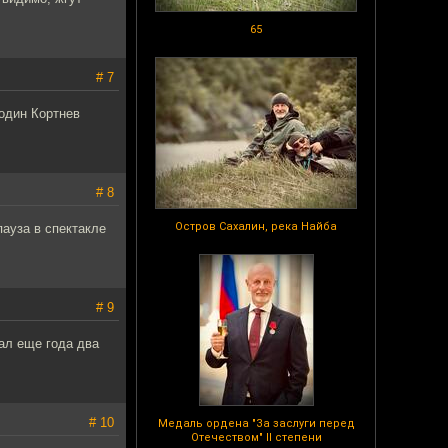
65
# 7
подин Кортнев
# 8
Остров Сахалин, река Найба
пауза в спектакле
# 9
ал еще года два
# 10
Медаль ордена "За заслуги перед
Отечеством" II степени