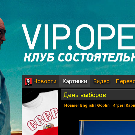
Картинки
Видео
Перев
Новости
День выборов
Новые
|
English
|
Goblin
|
Игры
|
Кар