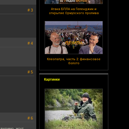
Атака БПЛА на Геленджик и
# 3
открытие Ормузского пролива
# 4
Клеопатра, часть 2: финансовое
болото
# 5
Картинки
# 6
 видимо, жгут