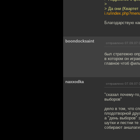
>
> Да они (Квартет
i.ru/index.php?me
Благодарствую кам
boondocksaint
отправлено 07.09.07 
был стратежно опр
в котором он играе
главное чтоб филь
naxxodka
отправлено 07.09.07 
"сказал почему-то,
выборов"
дело в том, что с
плодотворной друж
а "день выборов" 
шутки и пестни те
собирают аншлаги 