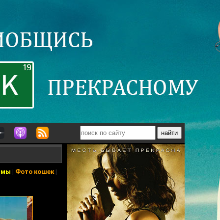
ьмы
|
Фото кошек
|