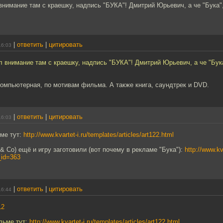
внимание там с краешку, надпись "БУКА"! Дмитрий Юрьевич, а че "Бука"
|
ответить
|
цитировать
16:03
л внимание там с краешку, надпись "БУКА"! Дмитрий Юрьевич, а че "Бук
компьютерная, по мотивам фильма. А также книга, саундтрек и DVD.
|
ответить
|
цитировать
16:03
ме тут:
http://www.kvartet-i.ru/templates/articles/art122.html
 & Co) ещё и игру заготовили (вот почему в рекламе "Бука"):
http://www.kv
id=363
|
ответить
|
цитировать
16:44
12
льме тут:
http://www.kvartet-i.ru/templates/articles/art122.html