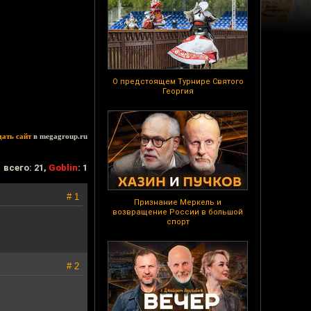
О предстоящем Турнире Святого
Георгия
дать сайт
в megagroup.ru
всего: 21,
Goblin
: 1
# 1
Признание Меркель и
возвращение России в большой
спорт
# 2