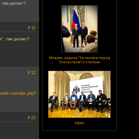
, там делает?
# 11
а", там делает?
Медаль ордена "За заслуги перед
Отечеством" II степени
# 12
artet-i.ru/index.php?
# 13
РВИО