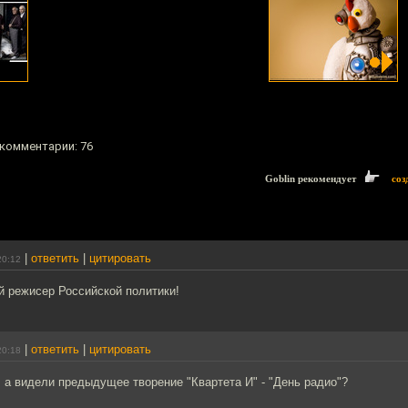
 комментарии: 76
Goblin рекомендует
соз
|
ответить
|
цитировать
20:12
й режисер Российской политики!
|
ответить
|
цитировать
20:18
а видели предыдущее творение "Квартета И" - "День радио"?