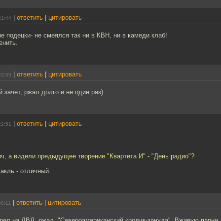
|
ответить
|
цитировать
21:44
е подецки- не смеялся так ни в КВН, ни в камеди клаб!
енить.
|
ответить
|
цитировать
22:05
 зачет, ржал долго и не один раз)
|
ответить
|
цитировать
22:51
, а видели предыдущее творение "Квартета И" - "День радио"?
такль - отличный.
|
ответить
|
цитировать
00:11
рел на ДВД, ржал. "Североамериканский кролик-зануда". Вживую парни,