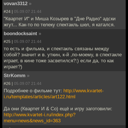
vovan3312
»
#24 |
05.09.07 21:44
"Квартет И" и Миша Козырев в "Дне Радио" адски
жгут... Как-то по телеку спектакль шел, я катался.
boondocksaint
»
#25 |
05.09.07 21:44
то есть и фильма, и спектакль связаны между
собой? значит и в. уткин, к-й ,по-моему, в спектакле
играет, в кине тоже засветился?:) если да, то как
играет?)
StrKomm
»
#26 |
05.09.07 21:44
Подробнее о фильме тут:
http://www.kvartet-
i.ru/templates/articles/art122.html
Да они (Квартет И & Co) ещё и игру заготовили:
http://www.kvartet-i.ru/index.php?
menu=news&news_id=363