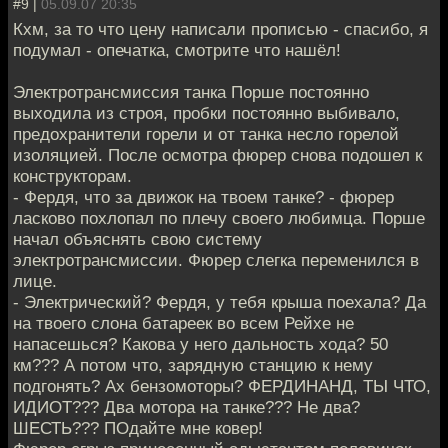
#9 |
05.09.07 20:35
Кхм, за то что цену написали прописью - спасибо, я
подумал - опечатка, смотрите что нашёл!
Электротрансмиссия танка Порше постоянно
выходила из строя, пробки постоянно выбивало,
предохранители горели и от танка несло горелой
изоляцией. После осмотра фюрер снова подошел к
конструкторам.
- Фердя, что за движок на твоем танке? - фюрер
ласково похлопал по плечу своего любимца. Порше
начал объяснять свою систему
электротрансмиссии. Фюрер слегка переменился в
лице.
- Электрический? Фердя, у тебя крыша поехала? Да
на твоего слона батареек во всем Рейхе не
напасешься? Какова у него дальность хода? 50
км??? А потом что, зарядную станцию к нему
подгонять? Ах бензомоторы? ФЕРДИНАНД, ТЫ ЧТО,
ИДИОТ??? Два мотора на танке??? Не два?
ШЕСТЬ??? ПОдайте мне ковер!