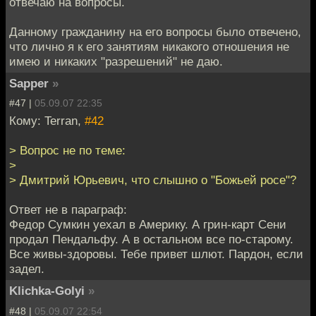
отвечаю на вопросы.
Данному гражданину на его вопросы было отвечено,
что лично я к его занятиям никакого отношения не
имею и никаких "разрешений" не даю.
Sapper
»
#47 |
05.09.07 22:35
Кому: Terran,
#42
> Вопрос не по теме:
>
> Дмитрий Юрьевич, что слышно о "Божьей росе"?
Ответ не в параграф:
Федор Сумкин уехал в Америку. А грин-карт Сени
продал Пендальфу. А в остальном все по-старому.
Все живы-здоровы. Тебе привет шлют. Пардон, если
задел.
Klichka-Golyi
»
#48 |
05.09.07 22:54