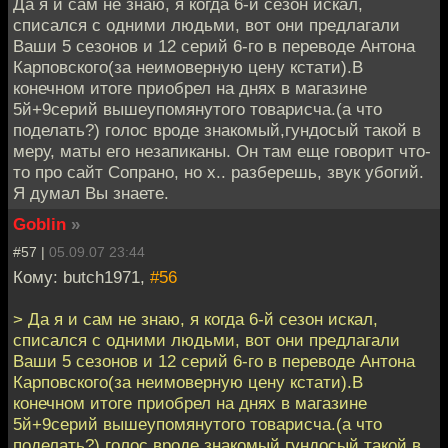
Да я и сам не знаю, я когда 6-й сезон искал,
списался с одними людьми, вот они предлагали
Ваши 5 сезонов и 12 серий 6-го в переводе Антона
Карповского(за неимоверную цену кстати).В
конечном итоге приобрел на днях в магазине
5й+9серий вышеупомянутого товарисча.(а что
поделать?) голос вроде знакомый,гундосый такой в
меру, маты его незапиканы. Он там еще говорит что-
то про сайт Сопрано, но х.. разберешь, звук убогий.
Я думал Вы знаете.
Goblin
»
#57 |
05.09.07 23:44
Кому: butch1971,
#56
> Да я и сам не знаю, я когда 6-й сезон искал,
списался с одними людьми, вот они предлагали
Ваши 5 сезонов и 12 серий 6-го в переводе Антона
Карповского(за неимоверную цену кстати).В
конечном итоге приобрел на днях в магазине
5й+9серий вышеупомянутого товарисча.(а что
поделать?) голос вроде знакомый,гундосый такой в