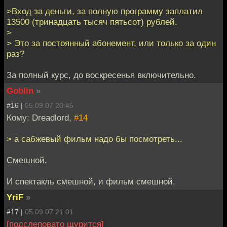
>Вход за деньги, за полную программу заплатил
13500 (тринадцать тысяч пятьсот) рублей.
>
> Это за постоянный абонемент, или только за один
раз?
За полный курс, до воскресенья включительно.
Goblin
»
#16 |
05.09.07 20:45
Кому: Dreadlord,
#14
> а сабжевый фильм надо бы посмотреть...
Смешной.
И спектакль смешной, и фильм смешной.
YriF
»
#17 |
05.09.07 21:01
[подслеповато щурится]