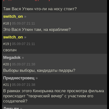
Там Вася Уткин что-ли на носу стоит?
switch_on
»
#18 |
05.09.07 21:11
Это Вася Уткин там, на кораблике?
switch_on
»
#19 |
05.09.07 21:11
сволач
Megadok
»
#20 |
05.09.07 21:38
Выборы выборы, кандидаты пидоры?
Приднестровец
»
#21 |
05.09.07 21:38
В рамках этого Кинорынка после просмотра фильма
происходит "творческий вечер" с участием его
создателей?
Демьян
»