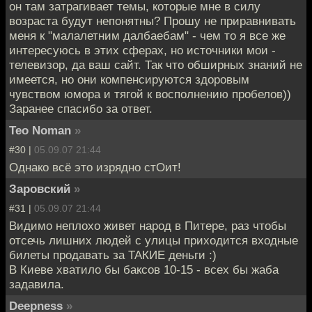
он там затрагивает темы, которые мне в силу
возраста будут непонятны? Прошу не приравнивать
меня к "малалетним далбаебам" - чем то я все же
интересуюсь в этих сферах, но источники мои -
телевизор, да ваш сайт. Так что обширных знаний не
имеется, но они компенсируются здоровым
чувством юмора и тягой к восполнению пробелов))
Заранее спасибо за ответ.
Teo Noman
»
#30 |
05.09.07 21:44
Однако всё это изрядно стОит!
Заровский
»
#31 |
05.09.07 21:44
Видимо неплохо живет народ в Питере, раз чтобы
отсечь лишних людей с улицы приходится входные
билеты продавать за ТАКИЕ деньги :)
В Киеве хватило бы баксов 10-15 - всех бы жаба
задавила.
Deepness
»