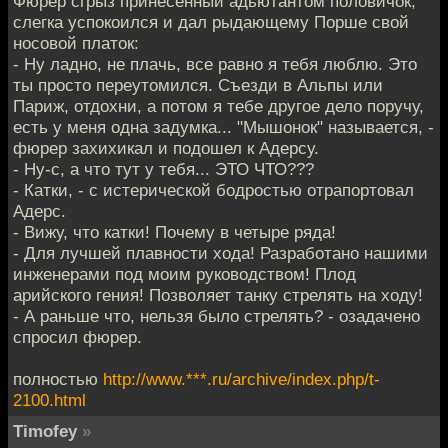
Фюрер сгрыз принесенный адьютантом половичок,
слегка успокоился и дал рыдающему Порше свой
носовой платок:
- Ну ладно, не плачь, все равно я тебя люблю. Это
ты просто переутомился. Съезди в Альпы или
Париж, отдохни, а потом я тебе другое дело поручу,
есть у меня одна задумка... "Мышонок" называется, -
фюрер захихикал и подошел к Адерсу.
- Ну-с, а что тут у тебя... ЭТО ЧТО???
- Катки, - с истерической бодростью отрапортовал
Адерс.
- Вижу, что катки! Почему в четыре ряда!
- Для лучшей плавности хода! Разработано нашими
инженерами под моим руководством! Плод
арийского гения! Позволяет танку стрелять на ходу!
- А раньше что, нельзя было стрелять? - озадачено
спросил фюрер.
полностью
http://www.***.ru/archive/index.php/t-
2100.html
Timofey
»