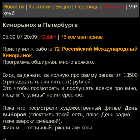
Новости
|
Картинки
|
Видео
|
Переводы
|
Магазин
|
VIP
клуб
Кинорынок в Петербурге
05.09.07 20:09
|
Goblin
|
76 комментариев
Приступил к работе
72 Российский Международный
Кинорынок
.
Программа обширная, много всякого.
Вход за деньги, за полную программу заплатил 13500
(тринадцать тысяч пятьсот) рублей.
Это чтобы посмотреть и послушать всякое про кино,
людям "с улицы" не интересное.
Пока что посмотрели художественный фильм
День
выборов
(спектакль такой есть, плюс День радио —
тоже зверски смешной).
Фильм — отличный, ржали аки кони.