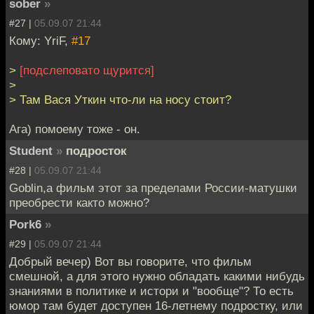
sober
»
#27 |
05.09.07 21:44
Кому: YriF,
#17
>
[подслеповато щурится]
>
> Там Вася Уткин что-ли на носу стоит?
Ага) помоему тоже - он.
Student
»
подросток
#28 |
05.09.07 21:44
Goblin,а фильм этот за пределами России-матушки
преобрести както можно?
Pork6
»
#29 |
05.09.07 21:44
Добрый вечер) Вот вы говорите, что фильм
смешной, а для этого нужно обладать какими нибудь
знаниями в политике и истори и "вообще"? То есть
юмор там будет доступен 16-летнему подростку, или