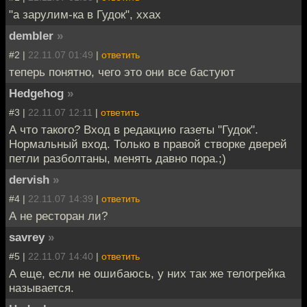
"а зарулим-ка в Гудок", ххах
dembler
»
#2 |
22.11.07 01:49
|
ответить
теперь понятно, чего это они все бастуют
Hedgehog
»
#3 |
22.11.07 12:11
|
ответить
А что такого? Вход в редакцию газеты "Гудок".
Нормальный вход. Только в правой створке дверей
петли разболтаны, менять давно пора.;)
dervish
»
#4 |
22.11.07 14:39
|
ответить
А не ресторан ли?
savrey
»
#5 |
22.11.07 14:40
|
ответить
А еще, если не ошибаюсь, у них так же телогрейка
называется.