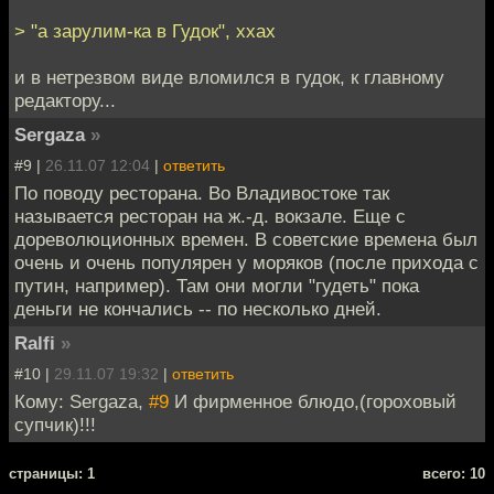
> "а зарулим-ка в Гудок", ххах
и в нетрезвом виде вломился в гудок, к главному
редактору...
Sergaza
»
#9 |
26.11.07 12:04
|
ответить
По поводу ресторана. Во Владивостоке так
называется ресторан на ж.-д. вокзале. Еще с
дореволюционных времен. В советские времена был
очень и очень популярен у моряков (после прихода с
путин, например). Там они могли "гудеть" пока
деньги не кончались -- по несколько дней.
Ralfi
»
#10 |
29.11.07 19:32
|
ответить
Кому: Sergaza,
#9
И фирменное блюдо,(гороховый
супчик)!!!
cтраницы: 1
всего: 10