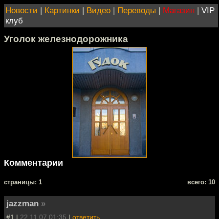
Новости
|
Картинки
|
Видео
|
Переводы
|
Магазин
|
VIP
клуб
Уголок железнодорожника
Комментарии
cтраницы: 1
всего: 10
jazzman
»
#1 |
22.11.07 01:35
|
ответить