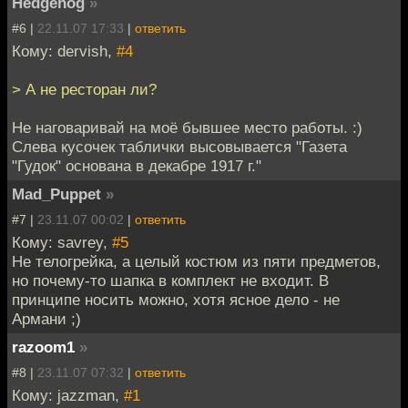
Hedgehog
»
#6 |
22.11.07 17:33
|
ответить
Кому: dervish,
#4
> А не ресторан ли?
Не наговаривай на моё бывшее место работы. :)
Слева кусочек таблички высовывается "Газета
"Гудок" основана в декабре 1917 г."
Mad_Puppet
»
#7 |
23.11.07 00:02
|
ответить
Кому: savrey,
#5
Не телогрейка, а целый костюм из пяти предметов,
но почему-то шапка в комплект не входит. В
принципе носить можно, хотя ясное дело - не
Армани ;)
razoom1
»
#8 |
23.11.07 07:32
|
ответить
Кому: jazzman,
#1