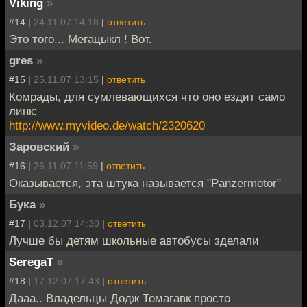
Viking
»
#14 |
24.11.07 14:18
|
ответить
Это того... Мегацыкл ! Вот.
gres
»
#15 |
25.11.07 13:15
|
ответить
Комрады, для сумлевающихся что оно ездит само
линк:
http://www.myvideo.de/watch/2320620
Заровский
»
#16 |
26.11.07 11:59
|
ответить
Оказывается, эта штука называется "Panzermotor"
Бука
»
#17 |
03.12.07 14:30
|
ответить
Лучше бы детям школьные автобусы зделали
SeregaT
»
#18 |
17.12.07 17:43
|
ответить
Дааа.. Владельцы Додж Томагавк просто