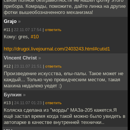
связи полной безграмотности не нашел фотку этого
прибора. Комрады, поможите, дайте линка на другие
фотки вышеобозначенного механизма!
Grajo
»
#11 |
22.11.07 17:54
|
ответить
Кому: gres,
#10
http://drugoi.livejournal.com/2403243.html#cutid1
Vincent Christ
»
#12 |
23.11.07 21:51
|
ответить
Произведение искусства, елы-палы. Такое может не
каждый... Только чую провидческим местом, такая
махина недалеко уедет :)
Булкин
»
#13 |
24.11.07 01:23
|
ответить
Коляска сделана из "морды" МАЗа-205 кажется.Я
ещё застал время когда такой можно было увидеть в
автопарке в качестве внутренней технички..