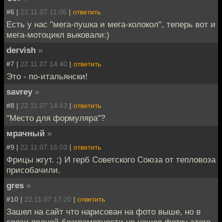
#6 |
22.11.07 11:05
|
ответить
Есть у нас "мега-пушка и мега-колокол", теперь вот и
мега-мотоцикл выковали:)
dervish
»
#7 |
22.11.07 14:40
|
ответить
Это - по-итальянски!
savrey
»
#8 |
22.11.07 14:43
|
ответить
"Место для формуляра"?
мрачный
»
#9 |
22.11.07 16:03
|
ответить
Фрицы жгут. ;) И герб Советского Союза от тепловоза
присобачили.
gres
»
#10 |
22.11.07 17:20
|
ответить
Зашел на сайт что нарисован на фото выше, но в