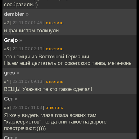
сообразили.:)
dembler
»
#2 |
22.11.07 01:45
|
ответить
и фашистам толкнули
Grajo
»
#3 |
22.11.07 02:13
|
ответить
это немцы из Восточной Германии
На ём ещё двигатель от советского танка, мега-конь
gres
»
#4 |
22.11.07 09:13
|
ответить
ВЕЩЬ! Уважаю те кто такое сделал!
Сет
»
#5 |
22.11.07 11:03
|
ответить
Я хочу видеть глаза глаза всяких там
"харлееристов", когда они такое на дороге
повстречают:)))))
Сет
»