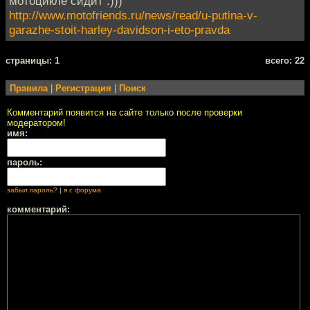
мотоцикле сидит :)))
http://www.motofriends.ru/news/read/u-putina-v-
garazhe-stoit-harley-davidson-i-eto-pravda
cтраницы: 1
всего: 22
Правила
|
Регистрация
|
Поиск
Комментарий появится на сайте только после проверки
модератором!
имя:
пароль:
забыл пароль?
|
я с форума
комментарий: