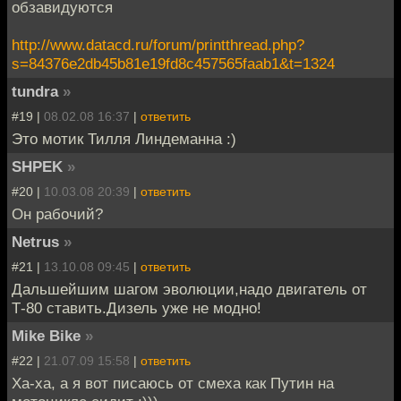
обзавидуются
http://www.datacd.ru/forum/printthread.php?
s=84376e2db45b81e19fd8c457565faab1&t=1324
tundra
»
#19 |
08.02.08 16:37
|
ответить
Это мотик Тилля Линдеманна :)
SHPEK
»
#20 |
10.03.08 20:39
|
ответить
Он рабочий?
Netrus
»
#21 |
13.10.08 09:45
|
ответить
Дальшейшим шагом эволюции,надо двигатель от
Т-80 ставить.Дизель уже не модно!
Mike Bike
»
#22 |
21.07.09 15:58
|
ответить
Ха-ха, а я вот писаюсь от смеха как Путин на