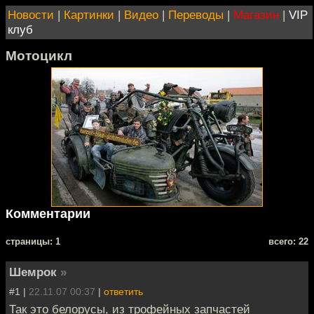
Новости
|
Картинки
|
Видео
|
Переводы
|
Магазин
|
VIP
клуб
Мотоцикл
Комментарии
cтраницы: 1
всего: 22
Шемрок
»
#1 |
22.11.07 00:37
|
ответить
Так это белорусы, из трофейных запчастей