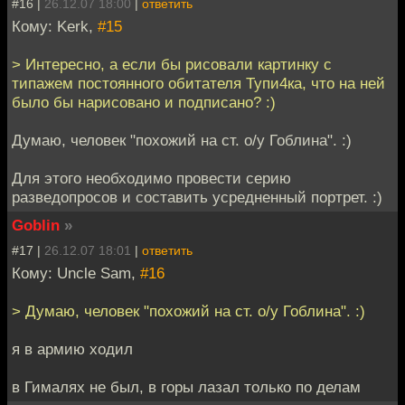
#16 |
26.12.07 18:00
|
ответить
Кому: Kerk,
#15
> Интересно, а если бы рисовали картинку с
типажем постоянного обитателя Тупи4ка, что на ней
было бы нарисовано и подписано? :)
Думаю, человек "похожий на ст. о/у Гоблина". :)
Для этого необходимо провести серию
разведопросов и составить усредненный портрет. :)
Goblin
»
#17 |
26.12.07 18:01
|
ответить
Кому: Uncle Sam,
#16
> Думаю, человек "похожий на ст. о/у Гоблина". :)
я в армию ходил
в Гималях не был, в горы лазал только по делам