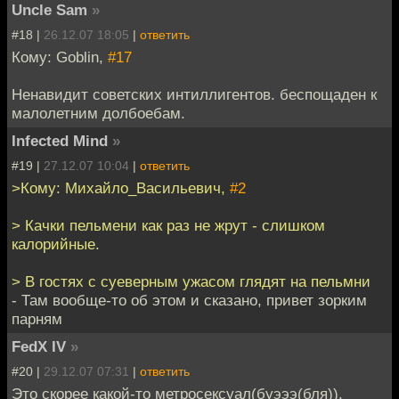
Uncle Sam
»
#18 |
26.12.07 18:05
|
ответить
Кому: Goblin,
#17
Ненавидит советских интиллигентов. беспощаден к
малолетним долбоебам.
Infеctеd Mind
»
#19 |
27.12.07 10:04
|
ответить
>Кому: Михайло_Васильевич,
#2
> Качки пельмени как раз не жрут - слишком
калорийные.
> В гостях с суеверным ужасом глядят на пельмни
- Там вообще-то об этом и сказано, привет зорким
парням
FedX IV
»
#20 |
29.12.07 07:31
|
ответить
Это скорее какой-то метросексуал(буэээ(бля)).