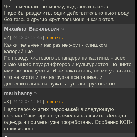
Че-т смешали, по-моему, пидоров и качков.
Надо бы разделить. одни действительно пьют воду
без газа, а другие жрут пельмени и качаются.
Михайло_Васильевич
»
#2 |
24.12.07 12:45
|
ответить
Качки пельмени как раз не жрут - слишком
калорийные.
По поводу кистевого эспандера на картинке - всех
знаю много пауэрлифтеров и культуристов, но никто
ими не пользуется. Я не показатель, но могу сказать,
что на кисти и так нагрузка приличная, и
дополнительно нагружать суставы рук опасно.
marishanny
»
#3 |
24.12.07 12:51
|
ответить
Надо парочку этих персонажей в следующую
версию Санитаров подземелья включить. Легенда,
одежда и приметы уже проработаны. Особенно КСП-
шник хорош.