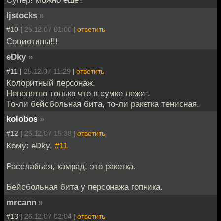
Супер! Можно ещё?
ljstocks
»
#10 |
25.12.07 01:00
|
ответить
Социотипы!!!
eDky
»
#11 |
25.12.07 11:29
|
ответить
Колоритный персонаж.
Непонятно только что в сумке лежит.
То-ли бейсбольная бита, то-ли ракетка тенисная.
kolobos
»
#12 |
25.12.07 15:38
|
ответить
Кому: eDky,
#11
Расслабься, камрад, это ракетка.
Бейсбольная бита у персонажа гопника.
mrcann
»
#13 |
26.12.07 02:04
|
ответить