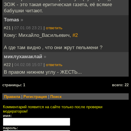
ЗОЖ - это такая еритическая газета, её всякие
бабушки читают.
Tomas
»
#21 |
07.01.08 23:21
|
ответить
Кому: Михайло_Васильевич,
#2
А где там видно , что они жрут пельмени ?
миклухамаклай
»
#22 |
04.02.08 15:07
|
ответить
В правом нижнем углу - ЖЕСТЬ...
cтраницы: 1
всего: 22
Правила
|
Регистрация
|
Поиск
Комментарий появится на сайте только после проверки
модератором!
имя:
пароль: