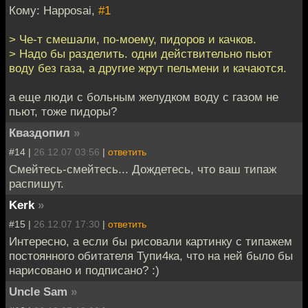
Кому: Happosai,
#1
> Че-т смешали, по-моему, пидоров и качков.
> Надо бы разделить. одни действительно пьют
воду без газа, а другие жрут пельмени и качаются.
а еще люди с больным желудком воду с газом не
пьют, тоже пидоры?
Кваздопил
»
#14 |
26.12.07 03:56
|
ответить
Смейтесь-смейтесь... Дождетесь, что ваш типаж
распишут.
Kerk
»
#15 |
26.12.07 17:30
|
ответить
Интересно, а если бы рисовали картинку с типажем
постоянного обитателя Тупи4ка, что на ней было бы
нарисовано и подписано? :)
Uncle Sam
»