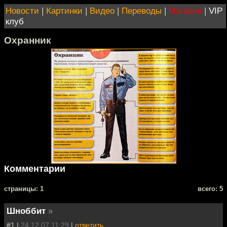
Новости
|
Картинки
|
Видео
|
Переводы
|
Магазин
|
VIP
клуб
Охранник
Комментарии
cтраницы: 1
всего: 5
Шноббит
»
#1 |
24.12.07 11:29
|
ответить