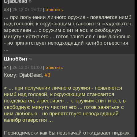
DjabDead
»
#3 |
25.12.07 16:12
|
ответить
... при получении личного оружия - появляется нимб
над головой, к окружающим становится неадекватен,
агрессивен ... с оружим спит и ест, в свободную
минуту чистит его ... готов заняться с ним любовью
- но припятствует неподходящий калибр отверстия
...
Шноббит
»
#4 |
26.12.07 01:00
|
ответить
Кому: DjabDead,
#3
> ... при получении личного оружия - появляется
нимб над головой, к окружающим становится
неадекватен, агрессивен ... с оружим спит и ест, в
свободную минуту чистит его ... готов заняться с
ним любовью - но припятствует неподходящий
калибр отверстия ...
Периодически как бы невзначай откидывает пиджак,