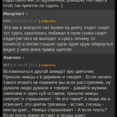
Надо было место одуванчика, ромашку поcтавить
чтоб так приятно по гадать :)
Имортист
»
#26 |
14.05.08 21:47
|
ответить
Это как в анегдоте сел мужик на диету сидит сидит
тут срать захотелось побежал в поле снова сидит
сидит(не чего не выходит а срать почему то
хочется) а потом слышет хрум хрум хрум обернулся
видит у него жопа травку щиплет.
Aserson
»
#27 |
21.08.08 13:21
|
ответить
Вспоминаться другой анекдот про цветочек:
Пришли немцы к в деревню и говорят - Если ничего
такого етокого не покажете мы всех расстреляем, ну
думали люди думали и говорят - давайте мужика
закопаем и один хуй оставим, пришли немцы
смотрят и спрашивают - Че ето такое? а люди им и
отвечают, это цветок трогаешь - встает, сосешь -
нектар дает... Немцы спрашивают - А если пнуть?
Если пнуть корни встают и пизды дают.