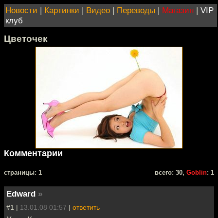
Новости
|
Картинки
|
Видео
|
Переводы
|
Магазин
|
VIP
клуб
Цветочек
Комментарии
cтраницы: 1
всего: 30,
Goblin
: 1
Edward
»
#1 |
13.01.08 01:57
|
ответить