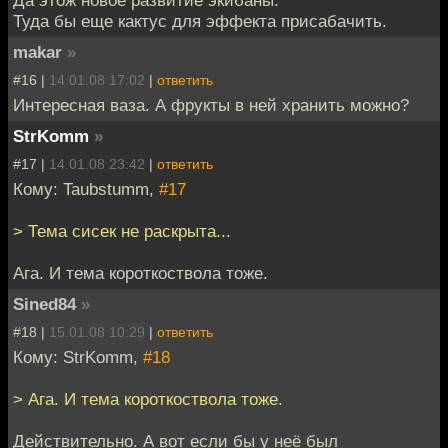
Туда бы еще кактус для эффекта присабачить.
makar
»
#16 |
14.01.08 17:02
|
ответить
Интересная ваза. А фрукты в ней хранить можно?
StrKomm
»
#17 |
14.01.08 23:42
|
ответить
Кому: Taubstumm,
#17
> Тема сисек не раскрыта...
Ага. И тема короткоствола тоже.
Sined84
»
#18 |
15.01.08 10:29
|
ответить
Кому: StrKomm,
#18
> Ага. И тема короткоствола тоже.
Действительно. А вот если бы у неё был