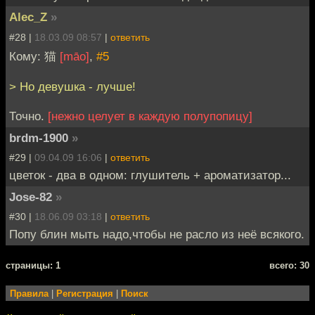
Alec_Z
»
#28 |
18.03.09 08:57
|
ответить
Кому: 猫
[māo]
,
#5
> Но девушка - лучше!
Точно.
[нежно целует в каждую полупопицу]
brdm-1900
»
#29 |
09.04.09 16:06
|
ответить
цветок - два в одном: глушитель + ароматизатор...
Jose-82
»
#30 |
18.06.09 03:18
|
ответить
Попу блин мыть надо,чтобы не расло из неё всякого.
cтраницы: 1
всего: 30
Правила
|
Регистрация
|
Поиск