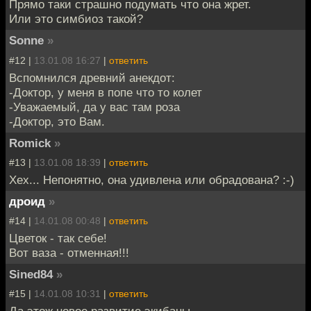
Прямо таки страшно подумать что она жрет.
Или это симбиоз такой?
Sonne
»
#12 |
13.01.08 16:27
|
ответить
Вспомнился древний анекдот:
-Доктор, у меня в попе что то колет
-Уважаемый, да у вас там роза
-Доктор, это Вам.
Romick
»
#13 |
13.01.08 18:39
|
ответить
Хех... Непонятно, она удивлена или обрадована? :-)
дроид
»
#14 |
14.01.08 00:48
|
ответить
Цветок - так себе!
Вот ваза - отменная!!!
Sined84
»
#15 |
14.01.08 10:31
|
ответить
Да этож новое развитие экибаны.