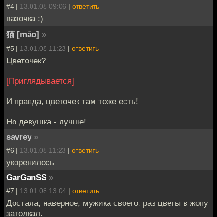
#4 |
13.01.08 09:06
|
ответить
вазочка :)
猫 [māo]
»
#5 |
13.01.08 11:23
|
ответить
Цветочек?
[Приглядывается]
И правда, цветочек там тоже есть!
Но девушка - лучше!
savrey
»
#6 |
13.01.08 11:23
|
ответить
укоренилось
GarGanSS
»
#7 |
13.01.08 13:04
|
ответить
Достала, наверное, мужика своего, раз цветы в жопу
затолкал.