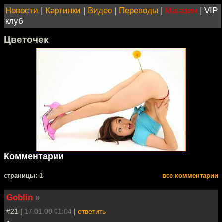
Новости
|
Картинки
|
Видео
|
Переводы
|
Магазин
|
VIP
клуб
Цветочек
Комментарии
cтраницы: 1
все комментарии
Goblin
»
#21 |
17.01.08 01:04
|
ответить