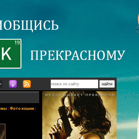
ьмы
|
Фото кошек
|