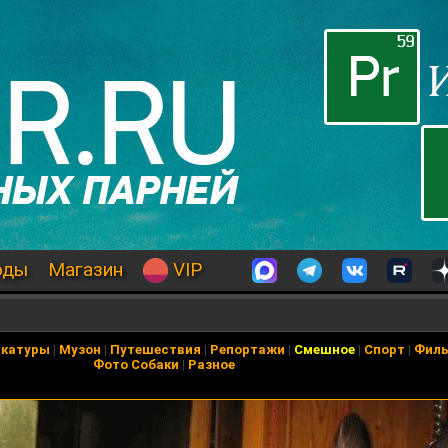
оды
Магазин
VIP
икатуры
|
Музон
|
Путешествия
|
Репортажи
|
Смешное
|
Спорт
|
Фил
Фото Собаки
|
Разное