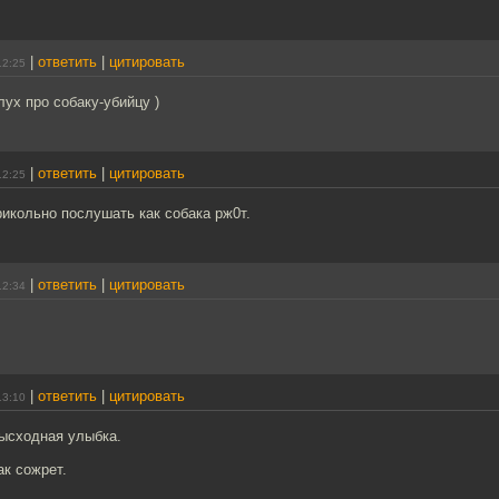
|
ответить
|
цитировать
12:25
лух про собаку-убийцу )
|
ответить
|
цитировать
12:25
рикольно послушать как собака рж0т.
|
ответить
|
цитировать
12:34
|
ответить
|
цитировать
13:10
зысходная улыбка.
ак сожрет.