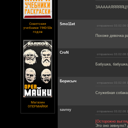
ЗАААААЯЯЯЯЯЦ!!!
Smo11et
Советские
отправлено 03.02.08 
учебники 1940-50х
годов
Похоже девочка ра
CroN
отправлено 03.02.08 
Бабушка, бабушка,
Борисыч
отправлено 03.02.08 
Служебная собака
Магазин
ОПЕРМАЙКИ
savrey
отправлено 03.02.08 
[Осторожно выгляд
Это оно зевнуло? 