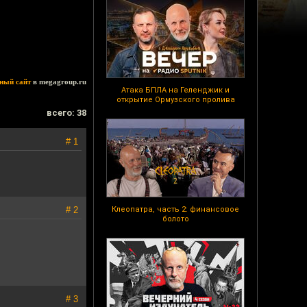
ный сайт
в megagroup.ru
Атака БПЛА на Геленджик и
открытие Ормузского пролива
всего: 38
# 1
# 2
Клеопатра, часть 2: финансовое
болото
# 3