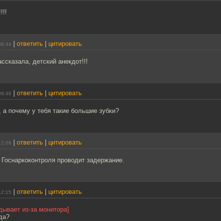
!!
|
ответить
|
цитировать
08:44
ссказала, детский анекдот!!!
|
ответить
|
цитировать
09:46
 а почему у тебя такие большие зубки?
|
ответить
|
цитировать
12:08
 Госнаркоконтроля проводит задержание.
|
ответить
|
цитировать
12:15
ывает из-за монитора]
да?