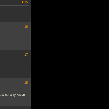
# 15
# 16
# 17
# 18
ию лица девочки.