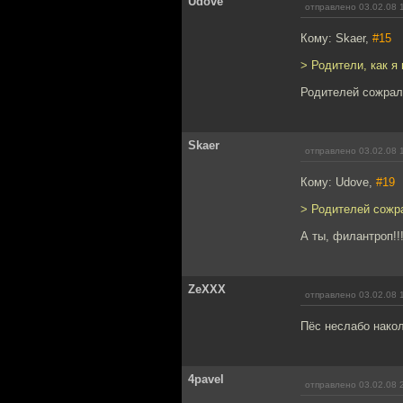
Udove
отправлено 03.02.08 
Кому: Skaer,
#15
> Родители, как я
Родителей сожрал
Skaer
отправлено 03.02.08 
Кому: Udove,
#19
> Родителей сожр
А ты, филантроп!!
ZeXXX
отправлено 03.02.08 
Пёс неслабо накол
4pavel
отправлено 03.02.08 