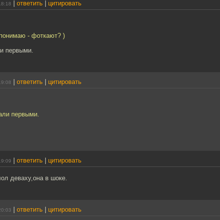
|
ответить
|
цитировать
18:18
 понимаю - фоткают? )
и первыми.
|
ответить
|
цитировать
19:08
али первыми.
!
|
ответить
|
цитировать
19:09
ол деваху,она в шоке.
|
ответить
|
цитировать
20:03