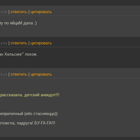
|
ответить
|
цитировать
13:39
у по яйцаМ дала :)
|
ответить
|
цитировать
14:43
ан Хельсинг" похож.
|
ответить
|
цитировать
15:13
рассказала, детский анекдот!!!
еприличный (ибо стасняеццо))
 отожгла, падруга! БУ-ГА-ГА!!!