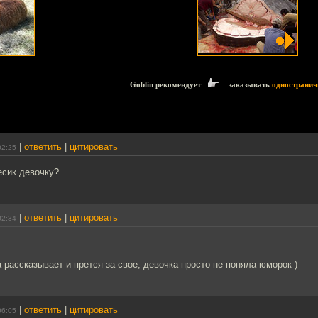
Goblin рекомендует
заказывать
одностранич
|
ответить
|
цитировать
02:25
есик девочку?
|
ответить
|
цитировать
02:34
та рассказывает и прется за свое, девочка просто не поняла юморок )
|
ответить
|
цитировать
06:05