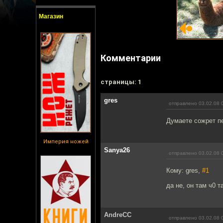
Магазин
Комментарии
cтраницы: 1
gres
отправлено 03.02.08 
Думаете сожрет п
Империя ножей
Sanya26
отправлено 03.02.08 
Кому: gres,
#1
да не, он там ч0 
AndreCC
отправлено 03.02.08 