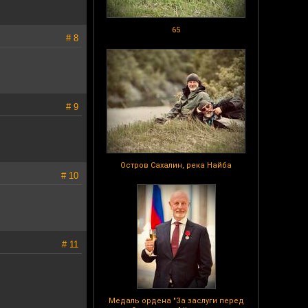
65
# 8
# 9
Остров Сахалин, река Найба
# 10
# 11
Медаль ордена "За заслуги перед