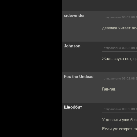
sidewinder
отправлено 03.02.08 
девочка читает вс
Johnson
отправлено 03.02.08 
Жаль звука нет, п
Fox the Undead
отправлено 03.02.08 
Гав-гав.
Шноббит
отправлено 03.02.08 
У девочки уже бе
Если уж сожрет. т