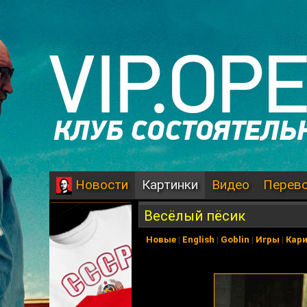
Картинки
Видео
Перев
Новости
Весёлый пёсик
Новые
|
English
|
Goblin
|
Игры
|
Кар