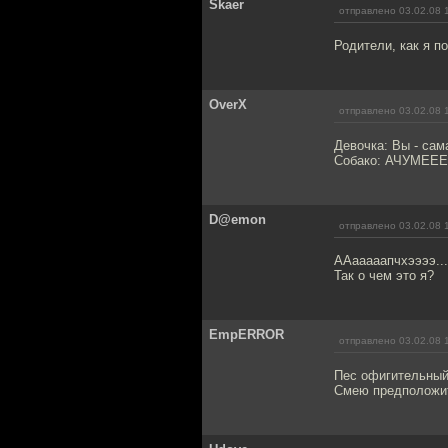
Skaer
отправлено 03.02.08 
Родители, как я п
OverX
отправлено 03.02.08 
Девочка: Вы - сам
Собако: АЧУМЕЕ
D@emon
отправлено 03.02.08 
ААааааапчхээээ...
Так о чем это я?
EmpERROR
отправлено 03.02.08 
Пес офигительный 
Смею предположит