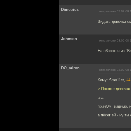
Dimetrius
отправлено 03.02.08 
Видать девочка ем
Johnson
отправлено 03.02.08 
На оборотня из "В
DO_miron
отправлено 03.02.08 
Кому: Smo11et,
#4
> Похоже девочка 
ага.
причОм, видимо, н
а пёсег ей - ну ты