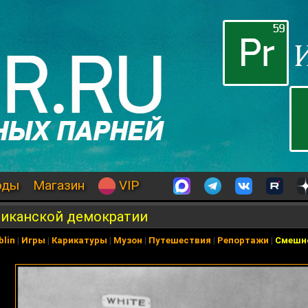
оды
Магазин
VIP
иканской демократии
blin
|
Игры
|
Карикатуры
|
Музон
|
Путешествия
|
Репортажи
|
Смешн