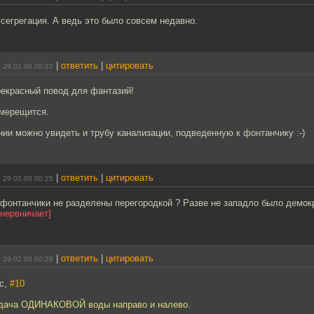
сегрегация. А ведь это было совсем недавно.
|
ответить
|
цитировать
 29.02.08 00:22
рекрасный повод для фантазий!
 мерещится.
ии можно увидеть и трубу канализации, подведенную к фонтанчику :-)
|
ответить
|
цитировать
 29.02.08 00:25
фонтанчики не разделены перегородкой ? Разве не западло было демок
[нервничает]
|
ответить
|
цитировать
 29.02.08 00:28
ic,
#10
здача ОДИНАКОВОЙ воды направо и налево.