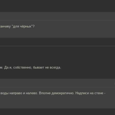
танчику "для чёрных"?
. Да и, собственно, бывает не всегда.
оды направо и налево. Вполне демократично. Надписи на стене -