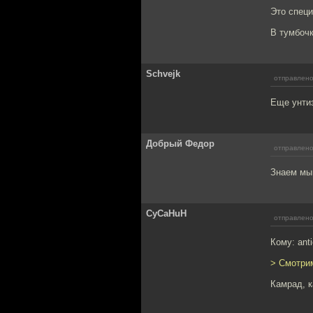
Это спец
В тумбочк
Schvejk
отправлено
Еще унтиз
Добрый Федор
отправлено
Знаем мы 
CyCaHuH
отправлено
Кому: ant
> Смотрим
Камрад, к