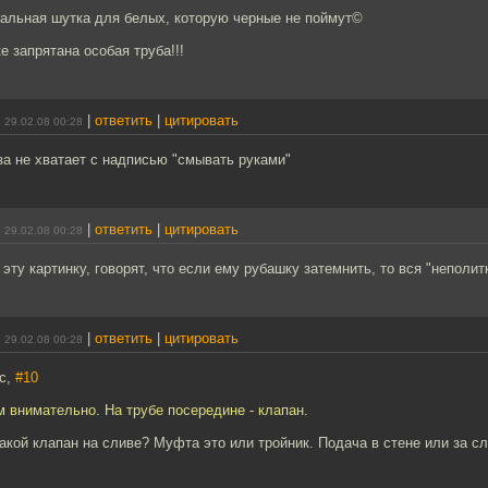
иальная шутка для белых, которую черные не поймут©
е запрятана особая труба!!!
|
ответить
|
цитировать
 29.02.08 00:28
а не хватает с надписью "смывать руками"
|
ответить
|
цитировать
 29.02.08 00:28
эту картинку, говорят, что если ему рубашку затемнить, то вся "неполит
|
ответить
|
цитировать
 29.02.08 00:28
ic,
#10
 внимательно. На трубе посередине - клапан.
акой клапан на сливе? Муфта это или тройник. Подача в стене или за сл