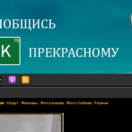
ое
|
Спорт
|
Фильмы
|
Фото кошек
|
Фото Собаки
|
Разное