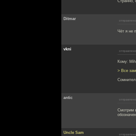
Странно, 
Ditmar
отправлено
Чёт я не 
vkni
отправлено
Кому: Mi
> Все зам
Сомнитель
antic
отправлено
Смотрим в
обозначен
Uncle Sam
отправлено