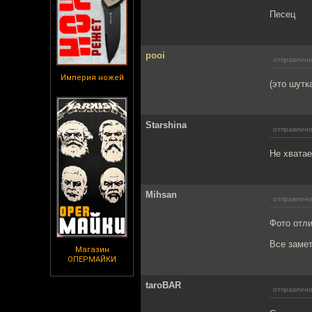
Песец
pooi
отправлено
Империя ножей
(это шутк
Starshina
отправлено
Не хватае
Mihsan
отправлено
Фото отли
Все замет
Магазин
ОПЕРМАЙКИ
taroBAR
отправлено