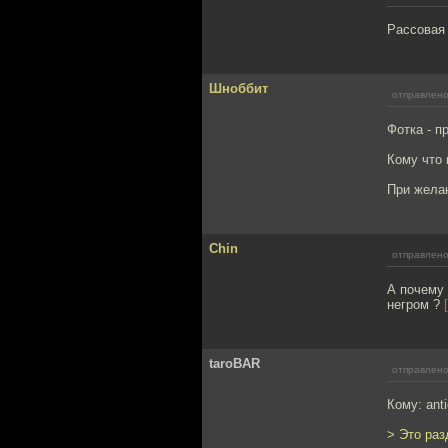
Рассовая 
Шноббит
отправлено
Фотка - п
Кому что
При желан
Chin
отправлено
А почему 
негром ?
taroBAR
отправлено
Кому: ant
> Это ра