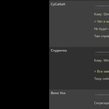
CyCaHuH
отправлено
Кому: Dit
> Чёт я н
Не будет 
Там справ
Студентка
отправлено
Кому: Mi
> Все зам
Тешу себя
Bono Vox
отправлено
Сегрегаци