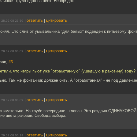
сливная труба одна на всех. Непорядок.
|
ответить
|
цитировать
 28.02.08 23:59
понял. Это слив от умывальника "для белых" подведён к питьевому фон
|
ответить
|
цитировать
 29.02.08 00:09
hsan,
#6
етили, что негры пьют уже "отработанную" (ушедшую в раковину) воду?
но. Там же фонтанчик должен бить. А "отработанная" - не под давлением
|
ответить
|
цитировать
 29.02.08 00:09
нимательно. На трубе посередине - клапан. Это раздача ОДИНАКОВОЙ в
ие цвета раковин. Свобода выбора.
|
ответить
|
цитировать
 29.02.08 00:19