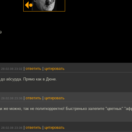
9
|
ответить
|
цитировать
 28.02.08 23:32
до абсурда. Прямо как в Дюне.
|
ответить
|
цитировать
 28.02.08 23:36
как же можно, так не политкорректно! Быстренько залепите "цветных" "а
|
ответить
|
цитировать
 28.02.08 23:36