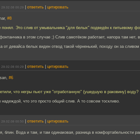
|
ответить
|
цитировать
 29.02.08 00:29
mar,
#8
е понял. Это слив от умывальника "для белых" подведён к питьевому ф
фонтанчика в этом случае ;) Слив самотёком работает, напора там нет, 
а от девайса белых виден отвод такой чёрненький, походу он за сливом 
|
ответить
|
цитировать
 29.02.08 00:29
hsan,
#6
етили, что негры пьют уже "отработанную" (ушедшую в раковину) воду?
 надеждой, что это просто общий слив. А то совсем тоскливо.
|
ответить
|
цитировать
 29.02.08 00:50
я, блин. Вода и там, и там одинаковая, разница в комфортабельности ра