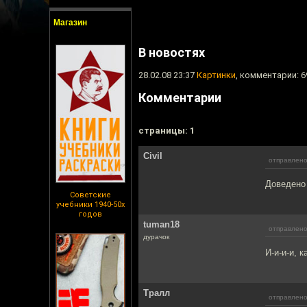
Магазин
В новостях
28.02.08 23:37
Картинки
, комментарии: 6
Комментарии
cтраницы: 1
Civil
отправлено
Доведено 
Советские
учебники 1940-50х
годов
tuman18
отправлено
дурачок
И-и-и-и, 
Тралл
отправлено