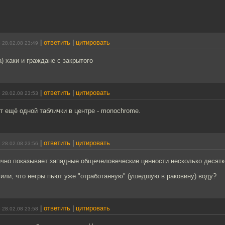
|
ответить
|
цитировать
 28.02.08 23:49
а) хаки и граждане с закрытого
|
ответить
|
цитировать
 28.02.08 23:53
т ещё одной таблички в центре - monochrome.
|
ответить
|
цитировать
 28.02.08 23:56
чно показывает западные общечеловеческие ценности несколько десятк
или, что негры пьют уже "отработанную" (ушедшую в раковину) воду?
|
ответить
|
цитировать
 28.02.08 23:58