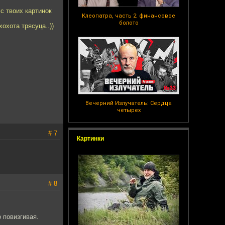
с твоих картинок
Клеопатра, часть 2: финансовое
болото
охота трясуца..))
Вечерний Излучатель: Сердца
четырех
# 7
Картинки
# 8
 повизгивая.