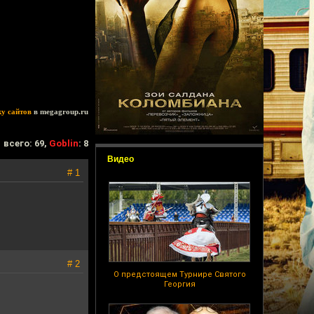
ку сайтов
в megagroup.ru
всего: 69,
Goblin
: 8
Видео
# 1
# 2
О предстоящем Турнире Святого
Георгия