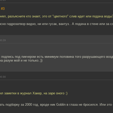
,
#3
онял, разъясните кто знает, это от "цветного" слив идет или подача воды
ясно гидрозатвор видно, ни или гусак, вантуз.. А подача в стене или за 
00:29
я подпись под пикчером есть минимум половина того разрушающего возд
а разум мой и не только..))
00:30
ил заметки в журнал Хакер, на заре оного :)
ть подборку за 2000 год, вроде ник Goblin в глаза не бросился. Или эт