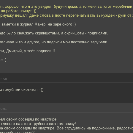
, хорошо, что я это увидел, будучи дома, а то меня за гогот жеребячий 
на работе начнут..))
ормушку вешал" даже слова в посте перепечатывать вынужден - руки от х
 заметки в журнал Хакер, на заре оного :)
надо было снабжать скриншотами, а скриншоты - подписями.
авливал и то и другое, но подписи мои постоянно зарубали.
ли, Дмитрий, у тебя подписи!!!
е :)
23:59
за голубями охотится =))
00:01
рал своим соседям по квартире
 гляньте на этого трубного ежа там внизу!
а своим соседям по квартире. Все сгрудились на подоконнике, радостно
чем хобот поливал?!