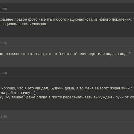
23:56
крайнее правое фото - мечта любого националиста из нового поколения, 
у национальность указана
23:56
ял, разъясните кто знает, это от "цветного" слив идет или подача воды?
23:58
хорошо, что я это увидел, будучи дома, а то меня за гогот жеребячий с
на работе начнут..))
мушку вешал" даже слова в посте перепечатывать вынужден - руки от хох
23:58