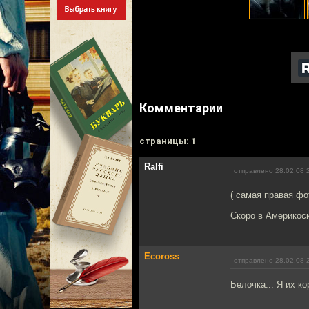
Комментарии
cтраницы: 1
Ralfi
отправлено 28.02.08 
( самая правая фо
Скоро в Америкос
Ecoross
отправлено 28.02.08 
Белочка... Я их ко