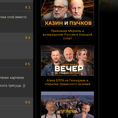
# 3
тока чтоб вместо
Признание Меркель и
возвращение России в большой
# 4
спорт
# 5
 твоих картинок
Атака БПЛА на Геленджик и
открытие Ормузского пролива
ота трясуца..))
# 6