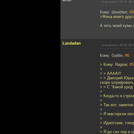
отправлено 29.02.08 
Кому: Шноббит,
#9
>Жена моего друга
А зять моей кумы 
Landadan
отправлено 29.02.08 
Кому: Goblin,
#6
> Кому: Ragnar,
#5
>
> > АААА!!!
> > Дмитрий Юрьев
скоро штрафовать 
> > С "Какой урод
>
> Когда-то я строч
>
> Так вот, заметк
>
> Я мастерски изг
>
> Идиотские, гово
>
> Я до сих пор в ш