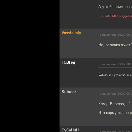
А у тебя примеров
[пытается предста
Vassisualy
отправлено 29.02.08 
Не, белочка жжет:)
ГСВГец
отправлено 29.02.08 
Ёжик в тумане, ла
Subutar
отправлено 29.02.08 
Кому: Ecoross,
#2
Эта кормушка не д
CyCaHuH
отправлено 29.02.08 