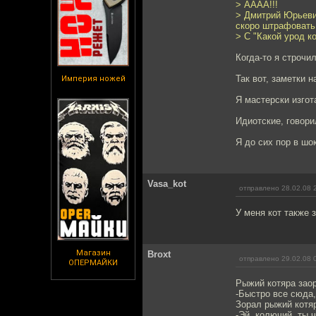
> АААА!!!
> Дмитрий Юрьевич
скоро штрафовать 
> С "Какой урод к
Когда-то я строчил
Так вот, заметки 
Империя ножей
Я мастерски изгот
Идиотские, говори
Я до сих пор в шок
Vasa_kot
отправлено 28.02.08 
У меня кот также 
Магазин
Broxt
отправлено 29.02.08 
ОПЕРМАЙКИ
Рыжий котяра зао
-Быстро все сюда,
Зорал рыжий котяр
-Эй, колючий, ты 