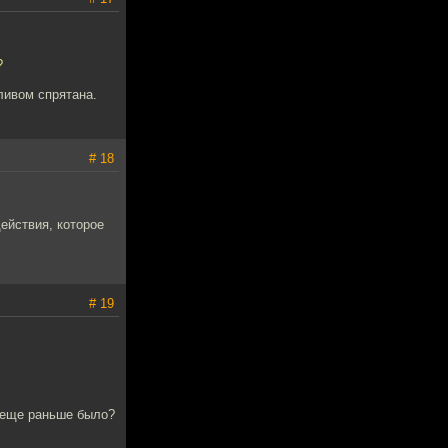
?
сливом спрятана.
# 18
ействия, которое
# 19
о еще раньше было?