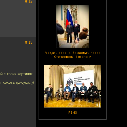
# 12
# 13
Медаль ордена "За заслуги перед
Отечеством" II степени
й с твоих картинок
 хохота трясуца..))
РВИО