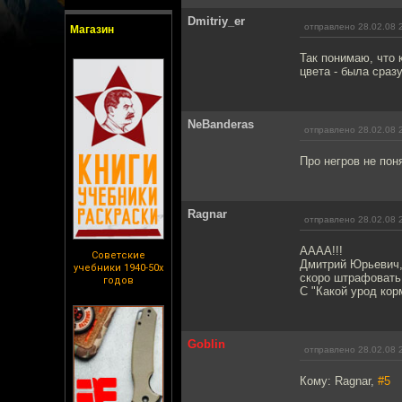
Dmitriy_er
отправлено 28.02.08 
Магазин
Так понимаю, что 
цвета - была сраз
NeBanderas
отправлено 28.02.08 
Про негров не пон
Ragnar
отправлено 28.02.08 
АААА!!!
Советские
Дмитрий Юрьевич, 
учебники 1940-50х
скоро штрафовать 
годов
С "Какой урод кор
Goblin
отправлено 28.02.08 
Кому: Ragnar,
#5