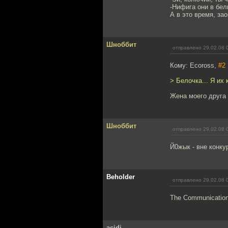
-Нифига они в бел
А в это время, за
Шноббит
отправлено 29.02.08 
Кому: Ecoross,
#2
> Белочка... Я их 
Жена моего друга 
Шноббит
отправлено 29.02.08 
Й0жык - вне конку
Beholder
отправлено 29.02.08 
The Communication
acidi