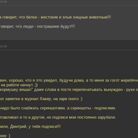
00:08
 говорит, что белки - жестокие и злые хищные животные!!!
говорит, что люди - пострашнее будут!!!
00:09
ич, хорошо, что я это увидел, будучи дома, а то меня за гогот жеребячи
на работе начнут..))
 кормушку вешал" даже слова в посте перепечатывать вынужден - руки от
ил заметки в журнал Хакер, на заре оного :)
и надо было снабжать скриншотами, а скриншоты - подписями.
отавливал и то и другое, но подписи мои постоянно зарубали.
рили, Дмитрий, у тебя подписи!!!
оке :)