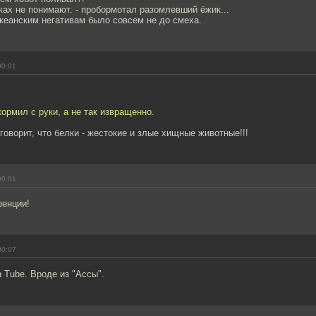
ках не понимают. - пробормотал разомлевший ёжик...
океанским негативам было совсем не до смеха.
00:01
кормил с руки, а не так извращенно.
говорит, что белки - жестокие и злые хищные животные!!!
00:01
ренции!
00:07
 Tube. Вроде из "Ассы".