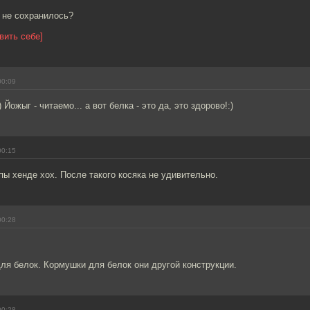
 не сохранилось?
вить себе]
00:09
 Йожыг - читаемо... а вот белка - это да, это здорово!:)
00:15
пы хенде хох. После такого косяка не удивительно.
00:28
ля белок. Кормушки для белок они другой конструкции.
00:28