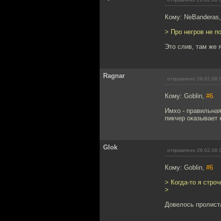
Кому: NeBanderas
> Про негров не п
Это слив, там же 
Ragnar
отправлено 29.02.08 
Кому: Goblin,
#6
Имхо - правильна
пикчер оказывает н
Glok
отправлено 29.02.08 
Кому: Goblin,
#6
> Когда-то я строч
>
Довелось пролиста