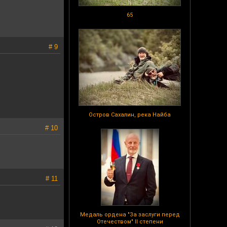
65
# 9
Остров Сахалин, река Найба
# 10
# 11
Медаль ордена "За заслуги перед
Отечеством" II степени