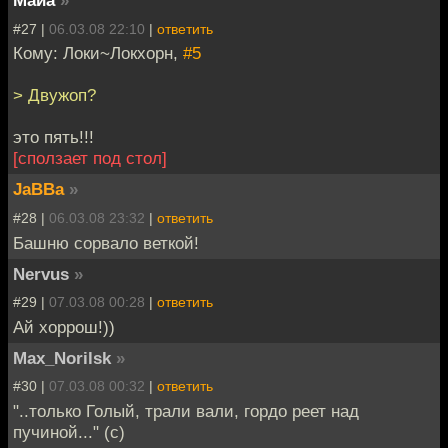
Майа
»
#27 |
06.03.08 22:10
|
ответить
Кому: Локи~Локхорн,
#5
> Двужоп?
это пять!!!
[сползает под стол]
JaBBa
»
#28 |
06.03.08 23:32
|
ответить
Башню сорвало веткой!
Nervus
»
#29 |
07.03.08 00:28
|
ответить
Ай хоррош!))
Max_Norilsk
»
#30 |
07.03.08 00:32
|
ответить
"..только Голый, трали вали, гордо реет над
пучиной..." (с)