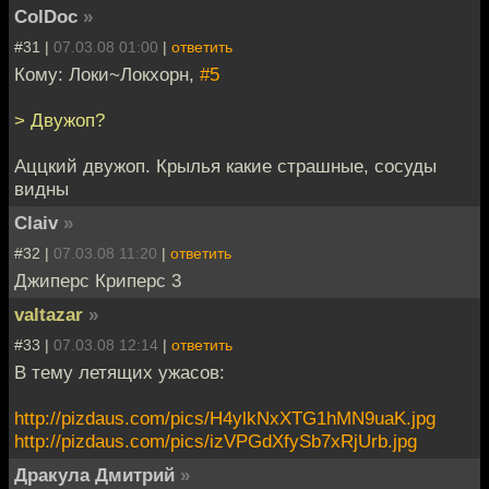
ColDoc
»
#31 |
07.03.08 01:00
|
ответить
Кому: Локи~Локхорн,
#5
> Двужоп?
Аццкий двужоп. Крылья какие страшные, сосуды
видны
Claiv
»
#32 |
07.03.08 11:20
|
ответить
Джиперс Криперс 3
valtazar
»
#33 |
07.03.08 12:14
|
ответить
В тему летящих ужасов:
http://pizdaus.com/pics/H4ylkNxXTG1hMN9uaK.jpg
http://pizdaus.com/pics/izVPGdXfySb7xRjUrb.jpg
Дракула Дмитрий
»