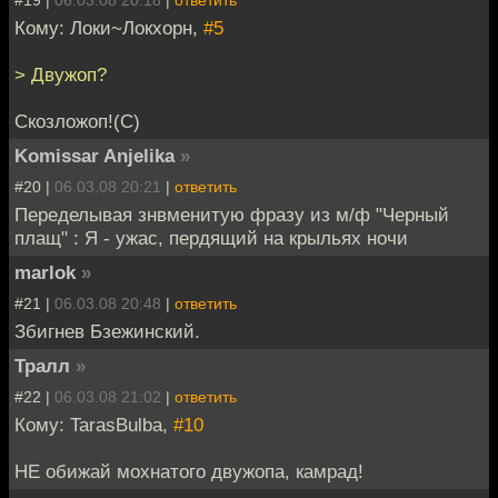
#19 |
06.03.08 20:18
|
ответить
Кому: Локи~Локхорн,
#5
> Двужоп?
Скозложоп!(C)
Komissar Anjelika
»
#20 |
06.03.08 20:21
|
ответить
Переделывая знвменитую фразу из м/ф "Черный
плащ" : Я - ужас, пердящий на крыльях ночи
marlok
»
#21 |
06.03.08 20:48
|
ответить
Збигнев Бзежинский.
Тралл
»
#22 |
06.03.08 21:02
|
ответить
Кому: TarasBulba,
#10
НЕ обижай мохнатого двужопа, камрад!