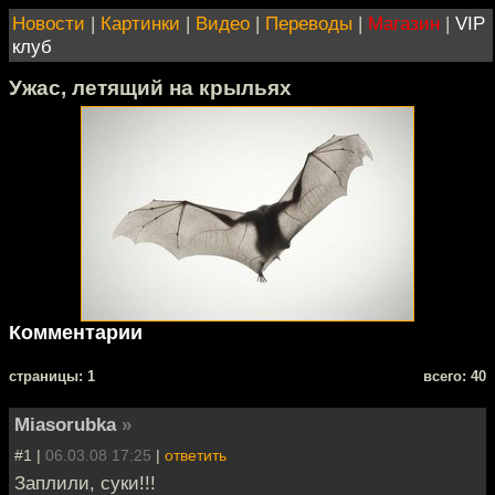
Новости
|
Картинки
|
Видео
|
Переводы
|
Магазин
|
VIP
клуб
Ужас, летящий на крыльях
Комментарии
cтраницы: 1
всего: 40
Miasorubka
»
#1 |
06.03.08 17:25
|
ответить
Заплили, суки!!!