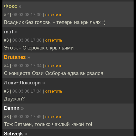
Фокс
»
#2 |
06.03.08 17:30
|
ответить
Всадник без головы - теперь на крыльях :)
m.if
»
#3 |
06.03.08 17:30
|
ответить
Это ж - Окорочок с крыльями
Brutanez
»
#4 |
06.03.08 17:34
|
ответить
С концерта Оззи Осборна едва вырвался
Локи~Локхорн
»
#5 |
06.03.08 17:34
|
ответить
Двужоп?
Dennn
»
#6 |
06.03.08 17:49
|
ответить
Тож Бетмен, только чахлый какой то!
Schvejk
»