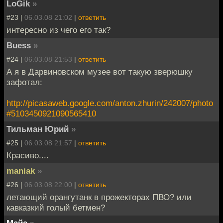
LoGik
»
#23 |
06.03.08 21:02
|
ответить
интересно из чего его так?
Buess
»
#24 |
06.03.08 21:53
|
ответить
А я в Дарвиновском музее вот такую зверюшку
зафотал:
http://picasaweb.google.com/anton.zhurin/242007/photo
#5103450921090565410
Тильман Юрий
»
#25 |
06.03.08 21:57
|
ответить
Красиво....
maniak
»
#26 |
06.03.08 22:00
|
ответить
летающий орангутанк в прожекторах ПВО? или
кавказкий голый бетмен?