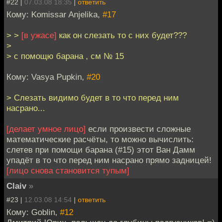
#22 |
07.03.08 18:35
|
ответить
Кому: Komissar Anjelika,
#17
> >
[в ужасе]
как он слезать то с них будет???
>
> с помощю барана , см № 15
Кому: Vasya Pupkin,
#20
> Слезать видимо будет в то что перед ним
насрано...
[делает умное лицо]
если произвести сложные
математические расчёты, то можно вычислить:
слетев при помощи барана (#15) этот Ван Дамм
упадёт в то что перед ним насрано прямо задницей!
[лицо снова становится тупым]
Claiv
»
#23 |
12.03.08 14:54
|
ответить
Кому: Goblin,
#12