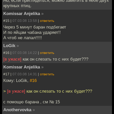
Но, если приглядеться, можно заметить в небе двух
крупных птиц.
Komissar Anjelika
»
#15 |
07.03.08 13:58
|
ответить
Через 5 минут баран подбегает
И по яйцам чабана ударяет!!
А чтоб не лапал!!!!!
LoGik
»
#16 |
07.03.08 14:22
|
ответить
[в ужасе]
как он слезать то с них будет???
Komissar Anjelika
»
#17 |
07.03.08 14:31
|
ответить
Кому: LoGik,
#16
>
[в ужасе]
как он слезать то с них будет???
с помощю барана , см № 15
Anothervovka
»