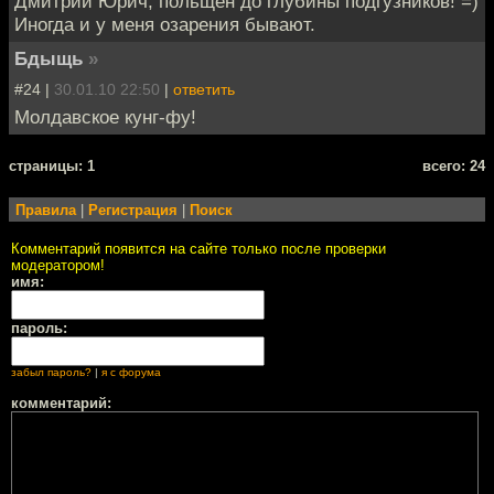
Дмитрий Юрич, польщен до глубины подгузников! =)
Иногда и у меня озарения бывают.
Бдыщь
»
#24 |
30.01.10 22:50
|
ответить
Молдавское кунг-фу!
cтраницы: 1
всего: 24
Правила
|
Регистрация
|
Поиск
Комментарий появится на сайте только после проверки
модератором!
имя:
пароль:
забыл пароль?
|
я с форума
комментарий: