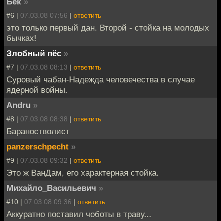
Бек
»
#6 |
07.03.08 07:56
|
ответить
это только первый дан. Второй - стойка на молодых
бычках!
Злобный пёс
»
#7 |
07.03.08 08:13
|
ответить
Суровый чабан-Надежда человечества в случае
ядерной войны.
Andru
»
#8 |
07.03.08 08:38
|
ответить
Бараностволист
panzerschpecht
»
#9 |
07.03.08 09:32
|
ответить
Это ж ВанДам, его характерная стойка.
Михайло_Васильевич
»
#10 |
07.03.08 09:36
|
ответить
Аккуратно поставил чоботы в траву...