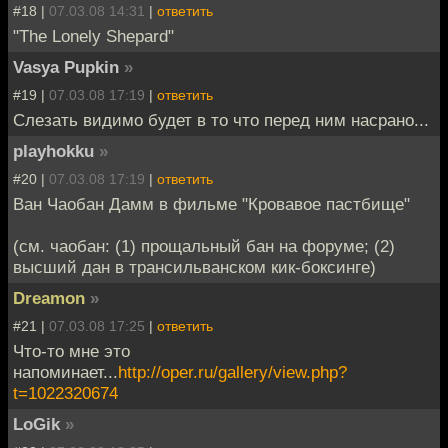
#18 |
07.03.08 14:31
|
ответить
"The Lonely Shepard"
Vasya Pupkin
»
#19 |
07.03.08 17:19
|
ответить
Слезать видимо будет в то что перед ним насрано...
playhokku
»
#20 |
07.03.08 17:19
|
ответить
Ван Чаобан Дамм в фильме "Кровавое пастбище"
(см. чаобан: (1) прощальный бан на форуме; (2)
высший дан в трансильванском кик-боксинге)
Dreamon
»
#21 |
07.03.08 17:25
|
ответить
Что-то мне это
напоминает...
http://oper.ru/gallery/view.php?
t=1022320674
LoGik
»