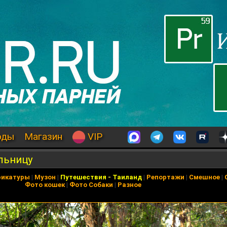
оды
Магазин
VIP
ольницу
рикатуры
|
Музон
|
Путешествия
-
Таиланд
|
Репортажи
|
Смешное
|
Фото кошек
|
Фото Собаки
|
Разное