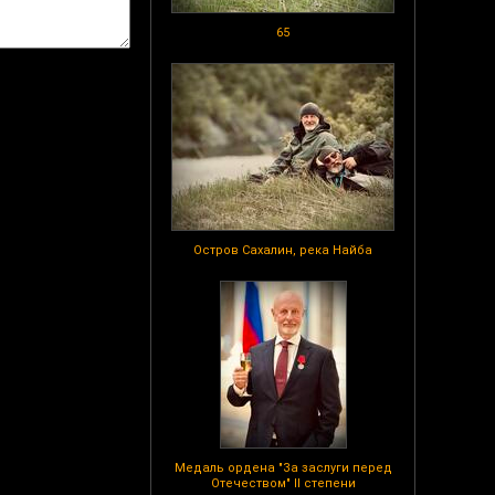
65
Остров Сахалин, река Найба
Медаль ордена "За заслуги перед
Отечеством" II степени