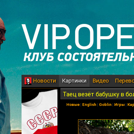
Картинки
Видео
Перев
Новости
Таец везёт бабушку в б
Новые
|
English
|
Goblin
|
Игры
|
Ка