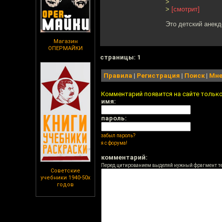
>
>
[смотрит]
Это детский анекд
Магазин
ОПЕРМАЙКИ
cтраницы: 1
Правила
|
Регистрация
|
Поиск
|
Мне
Комментарий появится на сайте тольк
имя:
пароль:
забыл пароль?
я с форума!
комментарий:
Перед цитированием выделяй нужный фрагмент т
Советские
учебники 1940-50х
годов