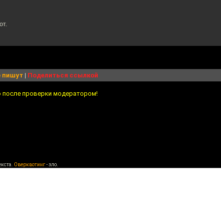
от.
 пишут
|
Поделиться ссылкой
о после проверки модератором!
екста.
Оверквотинг
- зло.