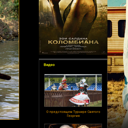
Видео
О предстоящем Турнире Святого
Георгия