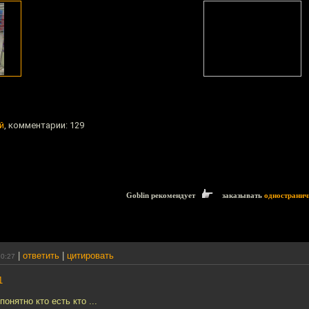
й
, комментарии: 129
Goblin рекомендует
заказывать
одностранич
|
ответить
|
цитировать
20:27
1
понятно кто есть кто ...