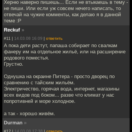
Херню наверно пишешь... Если не втыкаешь в тему -
не пиши. Или если уж совсем нечего написать, то
отвечай на чужие комменты, как делаю я в данной
теме :Р
Reckuf
»
#11 |
14.03.08 16:09
|
ответить
А пока дети растут, папаша собирает по свалкам
фанеру им на отдельное жильё, или на расширение
родового поместья.
Грустно.
Однушка на окраине Питера - просто дворец по
сравнению с тайским жильём.
Электричество, горячая вода, интернет, магазины
всех видов под боком... разве что климат у нас
попротивней и море холодное.
а так - хорошо живём.
Durman
»
#12 |
14.03.08 17:38
|
ответить