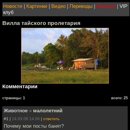
Новости
|
Картинки
|
Видео
|
Переводы
|
Магазин
|
VIP
клуб
Вилла тайского пролетария
Комментарии
cтраницы: 1
всего: 25
Животное
»
малолетний
#1 |
14.03.08 14:06
|
ответить
Почему мои посты банят?