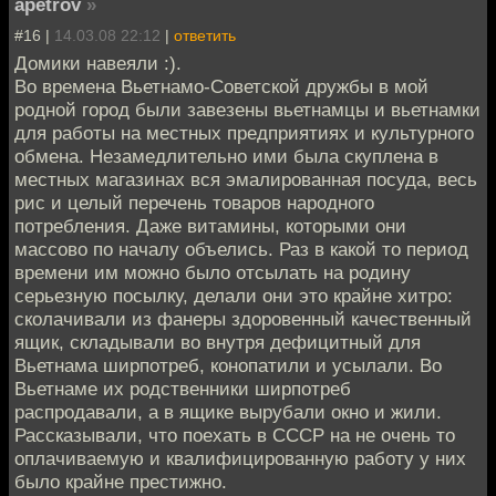
apetrov
»
#16 |
14.03.08 22:12
|
ответить
Домики навеяли :).
Во времена Вьетнамо-Советской дружбы в мой
родной город были завезены вьетнамцы и вьетнамки
для работы на местных предприятиях и культурного
обмена. Незамедлительно ими была скуплена в
местных магазинах вся эмалированная посуда, весь
рис и целый перечень товаров народного
потребления. Даже витамины, которыми они
массово по началу объелись. Раз в какой то период
времени им можно было отсылать на родину
серьезную посылку, делали они это крайне хитро:
сколачивали из фанеры здоровенный качественный
ящик, складывали во внутря дефицитный для
Вьетнама ширпотреб, конопатили и усылали. Во
Вьетнаме их родственники ширпотреб
распродавали, а в ящике вырубали окно и жили.
Рассказывали, что поехать в СССР на не очень то
оплачиваемую и квалифицированную работу у них
было крайне престижно.