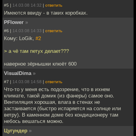
#5 |
14.03.08 14:32
|
ответить
Имеются ввиду - в таких коробках.
PFlower
»
#6 |
14.03.08 14:33
|
ответить
Кому: LoGik,
#2
> а чё там петух делает???
наверное зёрнышки клюёт 600
VisualDima
»
#7 |
14.03.08 14:58
|
ответить
Что-то у меня есть подозрение, что в ихнем
климате, такой домик (из фанеры) самое оно.
Вентиляция хорошая, влага в стенах не
застаивается (быстро испаряется на солнце или
ветру). В каменном доме без кондиционеру там
небось вешаться можно.
Цугундер
»