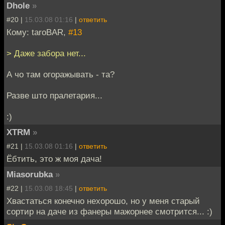
Dhole
»
#20 |
15.03.08 01:16
|
ответить
Кому: taroBAR,
#13
> Даже забора нет...
А чо там огоражывать - та?
Разве што пралетария...
:)
XTRM
»
#21 |
15.03.08 01:16
|
ответить
Ёбтить, это ж моя дача!
Miasorubka
»
#22 |
15.03.08 18:45
|
ответить
Хвастаться конечно нехорошо, но у меня старый
сортир на даче из фанеры мажорнее смотрится... :)