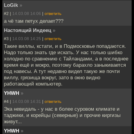
LoGik
»
#2 |
14.03.08 14:06
|
ответить
а чё там петух делает???
Настоящий Индеец
»
#3 |
14.03.08 14:25
|
ответить
Такие виллы, кстати, и в Подмосковье попадаются.
Надо только знать где искать. У нас только шибко
холодно по сравнению с Тайландами, а в последнее
время ещё и мокро, поэтому барахло заныкивается
под навесы. А тут недавно видел такую же почти
виллу, грязища вокруг, зато в окно видно
работающий компьютер.
YHWH
»
#4 |
14.03.08 14:31
|
ответить
Эка невидаль - у нас в более суровом климате и
таджики, и корейцы (северные) и прочие киргизы
живут...
YHWH
»