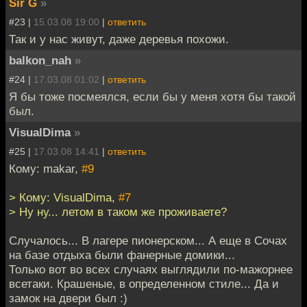
Sir G
»
#23 |
15.03.08 19:00
|
ответить
Так и у нас живут, даже деревья похожи.
balkon_nah
»
#24 |
17.03.08 01:02
|
ответить
Я бы тоже посмеялся, если бы у меня хотя бы такой
был.
VisualDima
»
#25 |
17.03.08 14:41
|
ответить
Кому: makar,
#9
> Кому: VisualDima,
#7
> Ну ну... летом в таком же проживаете?
Случалось... В лагере пионерском... А еще в Сочах
на базе отдыха были фанерные домики...
Только вот во всех случаях выглядили по-мажорнее
всетаки. Крашеные, в определенном стиле... Да и
замок на двери был :)