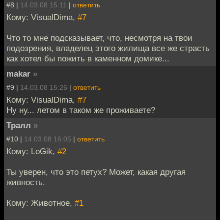
#8 |
14.03.08 15:11
|
ответить
Кому: VisualDima,
#7
Что то мне подсказывает, что, несмотря на твои
подозрения, владелец этого жилища все же страсть
как хотел бы пожить в каменном домике...
makar
»
#9 |
14.03.08 15:26
|
ответить
Кому: VisualDima,
#7
Ну ну... летом в таком же проживаете?
Тралл
»
#10 |
14.03.08 16:05
|
ответить
Кому: LoGik,
#2
Ты уверен, что это петух? Может, какая другая
живность.
Кому: Животное,
#1